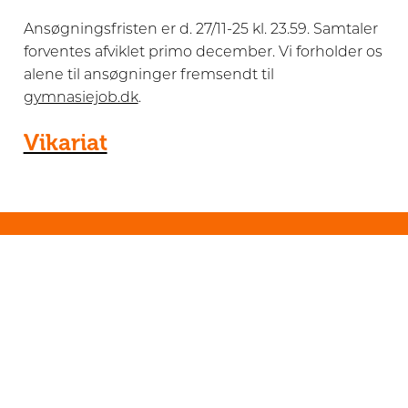
Ansøgningsfristen er d. 27/11-25 kl. 23.59. Samtaler
forventes afviklet primo december. Vi forholder os
alene til ansøgninger fremsendt til
gymnasiejob.dk
.
Vikariat
Genveje
Forside
Alumner
Billedarkiv
Ferieplan
GymFyn
Kalender
Kontakt
O365
Odense STX og HF