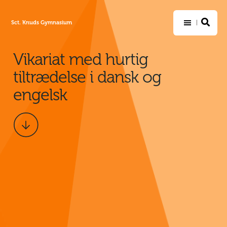
Sct. Knuds Gymnasium
Vikariat med hurtig
tiltrædelse i dansk og
engelsk
Scroll
ned