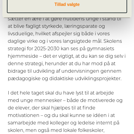
Tillad valgte
Vi er et stx-gymnasium med 33 klasser, hvor
fællesskab, trivsel og faglighed vægtes højt. Vi
sætter en ære i at gøre nutidens unge i stand til
at blive fagligt styrkede, læringsparate og
livsduelige, hvilket afspejler sig både i vores
daglige virke og i vores langsigtede mål. Skolens
strategi for 2025-2030 kan ses på gymnasiets
hjemmeside – det er vigtigt, at du kan se dig selv i
denne strategi, herunder at du har mod på at
bidrage til udvikling af undervisningen gennem
pædagogiske og didaktiske udviklingsprojekter.
I det hele taget skal du have lyst til at arbejde
med unge mennesker – både de motiverede og
de elever, der skal hjælpes til at finde
motivationen – og du skal kunne se idéen i at
samarbejde med kolleger og ledelse internt på
skolen, men også med lokale folkeskoler,