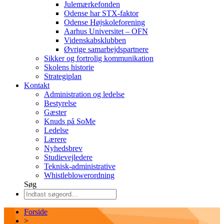
Julemærkefonden
Odense har STX-faktor
Odense Højskoleforening
Aarhus Universitet – OFN
Videnskabsklubben
Øvrige samarbejdspartnere
Sikker og fortrolig kommunikation
Skolens historie
Strategiplan
Kontakt
Administration og ledelse
Bestyrelse
Gæster
Knuds på SoMe
Ledelse
Lærere
Nyhedsbrev
Studievejledere
Teknisk-administrative
Whistleblowerordning
Søg
Forside
>