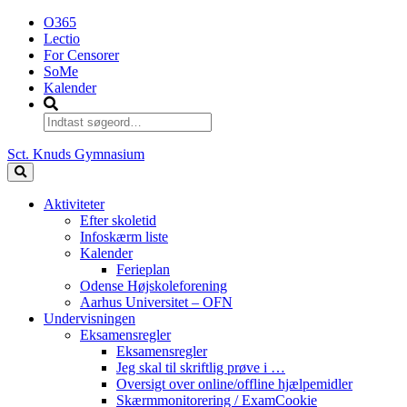
O365
Lectio
For Censorer
SoMe
Kalender
Sct. Knuds Gymnasium
Aktiviteter
Efter skoletid
Infoskærm liste
Kalender
Ferieplan
Odense Højskoleforening
Aarhus Universitet – OFN
Undervisningen
Eksamensregler
Eksamensregler
Jeg skal til skriftlig prøve i …
Oversigt over online/offline hjælpemidler
Skærmmonitorering / ExamCookie