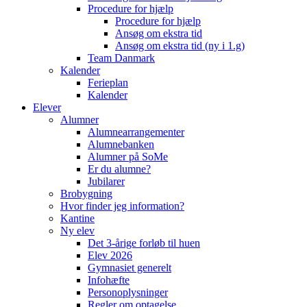
Procedure for hjælp
Procedure for hjælp
Ansøg om ekstra tid
Ansøg om ekstra tid (ny i 1.g)
Team Danmark
Kalender
Ferieplan
Kalender
Elever
Alumner
Alumnearrangementer
Alumnebanken
Alumner på SoMe
Er du alumne?
Jubilarer
Brobygning
Hvor finder jeg information?
Kantine
Ny elev
Det 3-årige forløb til huen
Elev 2026
Gymnasiet generelt
Infohæfte
Personoplysninger
Regler om optagelse