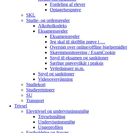
Fordeling af elever
Optagelsesprøve
SKL
Studie- og ordensregler
Alkoholkodeks
Eksamensregler
Eksamensregler
Jeg skal til skriftlig prøve i …
Oversigt over online/offline hjælpemidler
Skærmmonitorering / ExamCookie
Snyd til eksamen og sanktioner
Særlige prøvevilkår i praksis
Vejledninger m.m.
Snyd og sanktioner
Videoovervågning
Studiekort
Studieretninger
SU
Transport
Trivsel
Elevtrivsel og undervisningsmiljø
Trivselsmåling
Undervisningsmiljø
Ungeprofilen
Fastholdelse og fravær