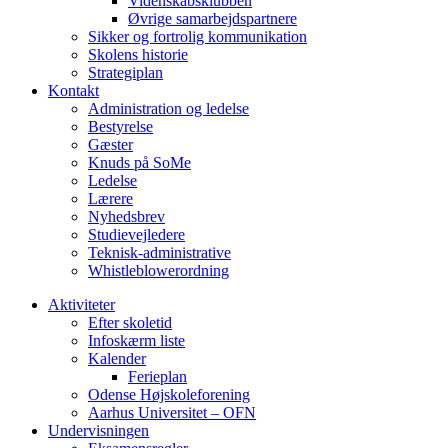
Videnskabsklubben
Øvrige samarbejdspartnere
Sikker og fortrolig kommunikation
Skolens historie
Strategiplan
Kontakt
Administration og ledelse
Bestyrelse
Gæster
Knuds på SoMe
Ledelse
Lærere
Nyhedsbrev
Studievejledere
Teknisk-administrative
Whistleblowerordning
Aktiviteter
Efter skoletid
Infoskærm liste
Kalender
Ferieplan
Odense Højskoleforening
Aarhus Universitet – OFN
Undervisningen