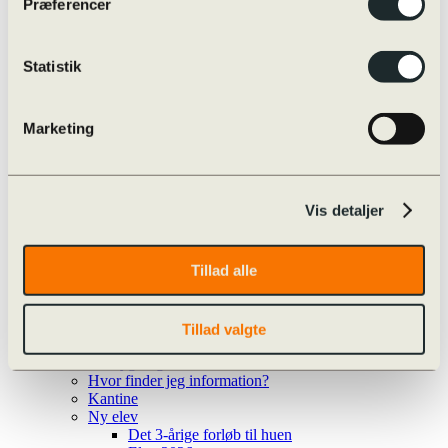
Valgfag
Præferencer
Særlige tilbud
Cambridge English
Særlig støtte i det treårige forløb
Statistik
Læse- og Matematikvejledning
Procedure for hjælp
Procedure for hjælp
Marketing
Ansøg om ekstra tid
Ansøg om ekstra tid (ny i 1.g)
Team Danmark
Kalender
Ferieplan
Vis detaljer
Kalender
Elever
Alumner
Tillad alle
Alumnearrangementer
Alumnebanken
Alumner på SoMe
Er du alumne?
Tillad valgte
Jubilarer
Brobygning
Hvor finder jeg information?
Kantine
Ny elev
Det 3-årige forløb til huen