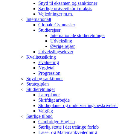
Snyd til eksamen og sanktioner
Særlige prøvevilkår i praksis
Vejledninger m.m.
Internationalt
Globale Gymnasier
Studierejser
Internationale studieretninger
Udveksling
Øvrige rejser
Udvekslingselever
Kvalitetssikring
Evaluering
Nøgletal
Progression
Snyd og sanktioner
Strategiplan
Studieretninger
Læreplaner
Skriftligt arbejde
Studieplaner og undervisningsbeskrivelser
Valgfag
Særlige tilbud
Cambridge English
Særlig støtte i det treårige forløb
Læse- og Matematikvejledning