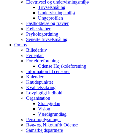
Elevtrivsel og undervisningsmiljø
Trivselsmåling
Undervisningsmiljø
Ungeprofilen
Fastholdelse og fravær
Fællesskaber
Psykologordning
Seneste trivselsmåling
Om os
Billedarkiv
Ferieplan
Forældreforening
Odense Højskoleforening
Information til censorer
Kalender
Knudepunktet
Kvalitetssikring
Lovpligtigt indhold
Organisation
Strategiplan
Vision
Værdigrundlag
Personoplysninger
Røg- og Nikotinfrit Odense
Samarbejdspartnere