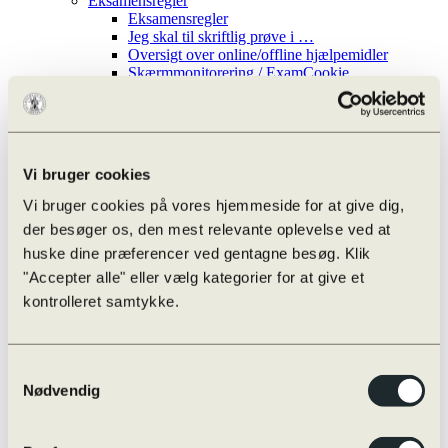
Eksamensregler
Eksamensregler
Jeg skal til skriftlig prøve i …
Oversigt over online/offline hjælpemidler
Skærmmonitorering / ExamCookie
Snyd til eksamen og sanktioner
Særlige prøvevilkår i praksis
Vejledninger m.m.
Internationalt
Globale Gymnasier
Vi bruger cookies
Studierejser
Internationale studieretninger
Vi bruger cookies på vores hjemmeside for at give dig,
Udveksling
der besøger os, den mest relevante oplevelse ved at
Øvrige rejser
Udvekslingselever
huske dine præferencer ved gentagne besøg. Klik
Kvalitetssikring
"Accepter alle" eller vælg kategorier for at give et
Evaluering
kontrolleret samtykke.
Nøgletal
Progression
Snyd og sanktioner
Strategiplan
Samtykkevalg
Studieretninger
Nødvendig
Læreplaner
Skriftligt arbejde
Studieplaner og undervisningsbeskrivelser