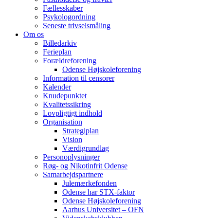
Fællesskaber
Psykologordning
Seneste trivselsmåling
Om os
Billedarkiv
Ferieplan
Forældreforening
Odense Højskoleforening
Information til censorer
Kalender
Knudepunktet
Kvalitetssikring
Lovpligtigt indhold
Organisation
Strategiplan
Vision
Værdigrundlag
Personoplysninger
Røg- og Nikotinfrit Odense
Samarbejdspartnere
Julemærkefonden
Odense har STX-faktor
Odense Højskoleforening
Aarhus Universitet – OFN