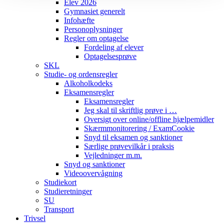
Elev 2026
Gymnasiet generelt
Infohæfte
Personoplysninger
Regler om optagelse
Fordeling af elever
Optagelsesprøve
SKL
Studie- og ordensregler
Alkoholkodeks
Eksamensregler
Eksamensregler
Jeg skal til skriftlig prøve i …
Oversigt over online/offline hjælpemidler
Skærmmonitorering / ExamCookie
Snyd til eksamen og sanktioner
Særlige prøvevilkår i praksis
Vejledninger m.m.
Snyd og sanktioner
Videoovervågning
Studiekort
Studieretninger
SU
Transport
Trivsel