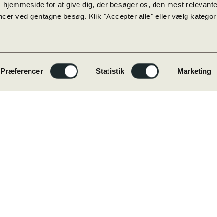
 hjemmeside for at give dig, der besøger os, den mest relevant
5. modul kl. 15:20 – 16:05
cer ved gentagne besøg. Klik "Accepter alle" eller vælg kategorie
6. modul kl. 16:05 – 16.55
Studieretninger på
Præferencer
Statistik
Marketing