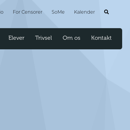
io
For Censorer
SoMe
Kalender
Elever
Trivsel
Om os
Kontakt