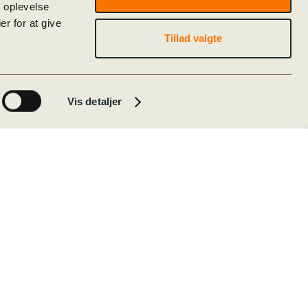
e oplevelse
 (45 min)
r for at give
 (50 min)
Tillad valgte
 Sct. Knuds Gymnasium
Vis detaljer