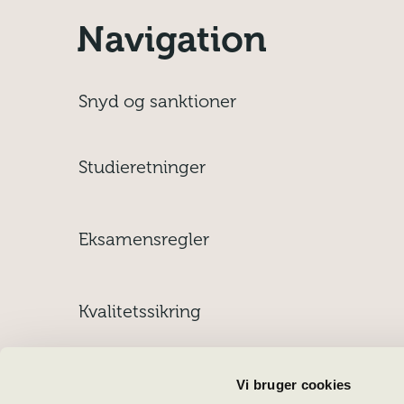
Navigation
Snyd og sanktioner
Studieretninger
Skriftligt arbejde
Eksamensregler
Jeg skal til skriftlig
Studieplaner og
Kvalitetssikring
prøve i …
undervisningsbeskrivelser
Nøgletal
Internationalt
Vi bruger cookies
Oversigt over