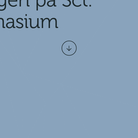
gen på Sct.
nasium
Scroll
ned