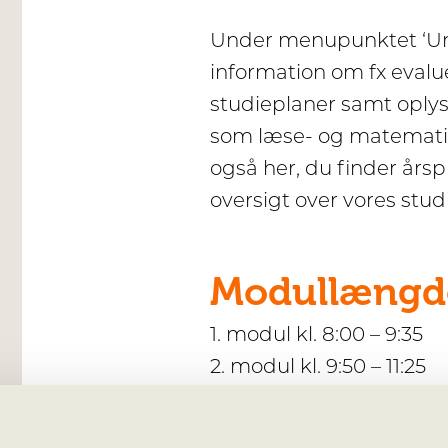
Under menupunktet ‘Und
information om fx evalu
studieplaner samt oplys
som læse- og matematik
også her, du finder årsp
oversigt over vores stud
Modullængd
1. modul kl. 8:00 – 9:35
2. modul kl. 9:50 – 11:25
3. modul kl. 11:55 – 13:30
4. modul kl. 13:40 – 15:15