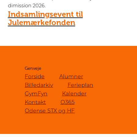
dimission 2026.
Indsamlingsevent til
Julemærkefonden
Genveje
Forside
Alumner
Billedarkiv
Ferieplan
GymFyn
Kalender
Kontakt
O365
Odense STX og HF