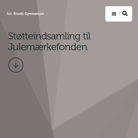
Sct. Knuds Gymnasium
Støtteindsamling til
Julemærkefonden
Scroll
ned