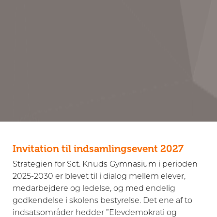
Invitation til indsamlingsevent 2027
Strategien for Sct. Knuds Gymnasium i perioden
2025-2030 er blevet til i dialog mellem elever,
medarbejdere og ledelse, og med endelig
godkendelse i skolens bestyrelse. Det ene af to
indsatsområder hedder ”Elevdemokrati og