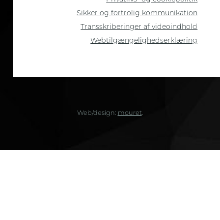
Sikker og fortrolig kommunikation
Transskriberinger af videoindhold
Webtilgængelighedserklæring
Web/design:
mouret
.