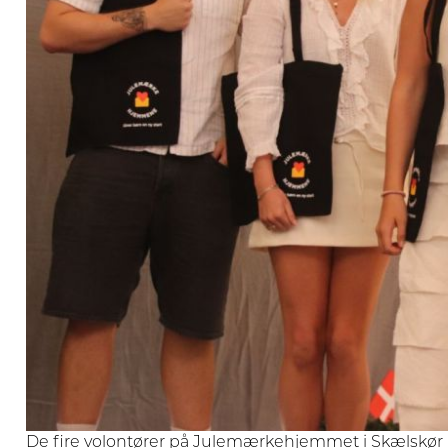
De fire volontører på Julemærkehjemmet i Skælskør i e