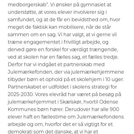
medborgerskab”. Vi ønsker på gymnasiet at
understøtte, at vores elever involverer sig i
samfundet, og at de får en bevidsthed om, hvor
meget de faktisk kan mobilisere, når de står
sammen om en sag. Vi har valgt, at vi gerne vil
træne engagementet i frivilligt arbejde, og
derved gøre en forskel for værdigt trængende,
ved at skolen har en fælles sag, et fælles tredje.
Derfor har vi indgået et partnerskab med
Julemærkefonden, der via julemærkehjemmene
tilbyder børn et ophold på et skolehjem i 10 uger.
Partnerskabet er udfoldet i skolens strategi for
2025-2030. Vores elevråd har været på besøg på
julemærkehjemmet i Skælskør, hvortil Odense
Kommunes børn hører. Derudover har alle 900
elever haft en fællestime om Julemærkefondens
arbejde og om, hvorfor det er så vigtigt for et
demokrati som det danske, at vi har et