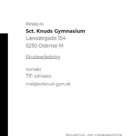
Besøg os
Sct. Knuds Gymnasium
Læssøegade 154
5230 Odense M
Få rutevejledning
Kontakt
Tlf.:
63115660
mail@sctknud-gym.dk
Privatlivs- og cookiepolitik