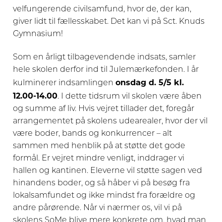
velfungerende civilsamfund, hvor de, der kan,
giver lidt til fællesskabet. Det kan vi på Sct. Knuds
Gymnasium!
Som en årligt tilbagevendende indsats, samler
hele skolen derfor ind til Julemærkefonden. I år
onsdag d. 5/5 kl.
kulminerer indsamlingen
12.00-14.00
. I dette tidsrum vil skolen være åben
og summe af liv. Hvis vejret tillader det, foregår
arrangementet på skolens udearealer, hvor der vil
være boder, bands og konkurrencer – alt
sammen med henblik på at støtte det gode
formål. Er vejret mindre venligt, inddrager vi
hallen og kantinen. Eleverne vil støtte sagen ved
hinandens boder, og så håber vi på besøg fra
lokalsamfundet og ikke mindst fra forældre og
andre pårørende. Når vi nærmer os, vil vi på
skolens SoMe blive mere konkrete om, hvad man