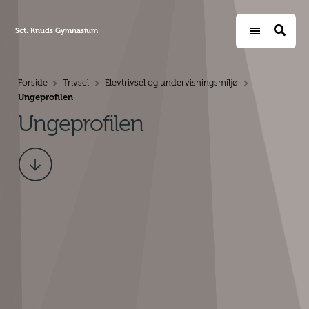
Sct. Knuds Gymnasium
Forside
Trivsel
Elevtrivsel og undervisningsmiljø
>
>
>
Ungeprofilen
Ungeprofilen
Scroll
ned