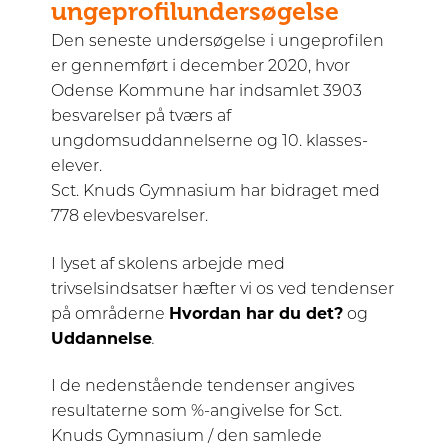
ungeprofilundersøgelse
Den seneste undersøgelse i ungeprofilen
er gennemført i december 2020, hvor
Odense Kommune har indsamlet 3903
besvarelser på tværs af
ungdomsuddannelserne og 10. klasses-
elever.
Sct. Knuds Gymnasium har bidraget med
778 elevbesvarelser.
I lyset af skolens arbejde med
trivselsindsatser hæfter vi os ved tendenser
på områderne
Hvordan har du det?
og
Uddannelse
.
I de nedenstående tendenser angives
resultaterne som %-angivelse for Sct.
Knuds Gymnasium / den samlede