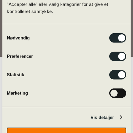
"Accepter alle" eller vælg kategorier for at give et
kontrolleret samtykke.
Samtykkevalg
Nødvendig
Præferencer
Statistik
Vi samarbejder med alle øvrige
ungdomsuddannelser i Odense
Marketing
Kommune i et
netværk under SSP Odense
.
I dette regi deltager vi i Odense
Kommunes ungeundersøgelse,
Vis detaljer
ungeprofilen
.