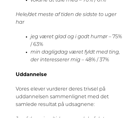
voksne at tale med
– 70% / 61%
Hele/det meste af tiden de sidste to uger
har
jeg været glad og i godt humør
– 75%
/ 63%
min dagligdag været fyldt med ting,
der interesserer mig
– 48% / 37%
Uddannelse
Vores elever vurderer deres trivsel på
uddannelsen sammenlignet med det
samlede resultat på udsagnene:
Jeg føler mig altid som en del af det
sociale fællesskab på min skole
– 86% /
82%