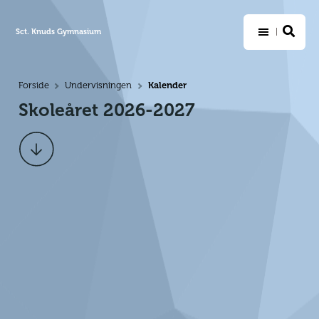
Sct. Knuds Gymnasium
Kalender
Forside
Undervisningen
>
>
Skoleåret 2026-2027
Scroll
ned