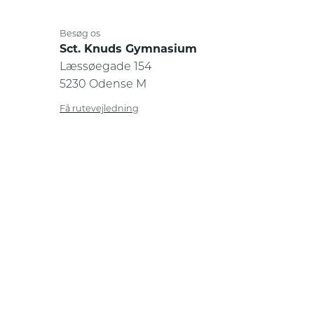
Besøg os
Sct. Knuds Gymnasium
Læssøegade 154
5230 Odense M
Få rutevejledning
Kontakt
Tlf.:
63115660
mail@sctknud-gym.dk
Privatlivs- og cookiepolitik
Sikker og fortrolig kommunikation