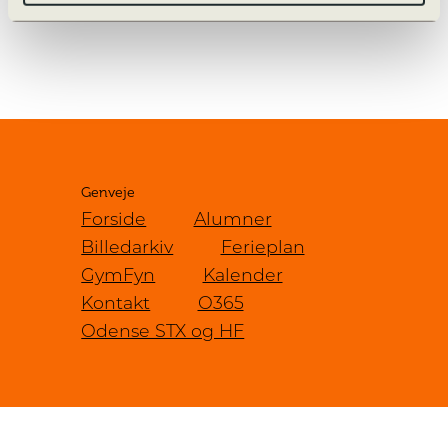
det, du kom for, her på siden.
Genveje
Forside
Alumner
Billedarkiv
Ferieplan
GymFyn
Kalender
Kontakt
O365
Odense STX og HF