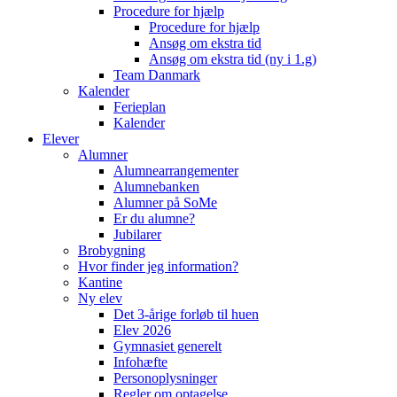
Procedure for hjælp
Procedure for hjælp
Ansøg om ekstra tid
Ansøg om ekstra tid (ny i 1.g)
Team Danmark
Kalender
Ferieplan
Kalender
Elever
Alumner
Alumnearrangementer
Alumnebanken
Alumner på SoMe
Er du alumne?
Jubilarer
Brobygning
Hvor finder jeg information?
Kantine
Ny elev
Det 3-årige forløb til huen
Elev 2026
Gymnasiet generelt
Infohæfte
Personoplysninger
Regler om optagelse