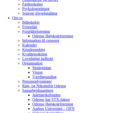
Fællesskaber
Psykologordning
Seneste trivselsmåling
Om os
Billedarkiv
Ferieplan
Forældreforening
Odense Højskoleforening
Information til censorer
Kalender
Knudepunktet
Kvalitetssikring
Lovpligtigt indhold
Organisation
Strategiplan
Vision
Værdigrundlag
Personoplysninger
Røg- og Nikotinfrit Odense
Samarbejdspartnere
Julemærkefonden
Odense har STX-faktor
Odense Højskoleforening
Aarhus Universitet – OFN