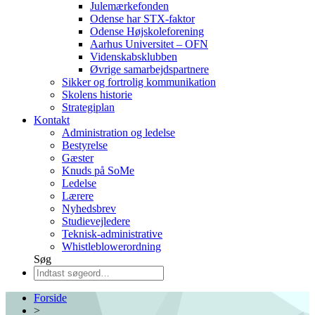
Julemærkefonden
Odense har STX-faktor
Odense Højskoleforening
Aarhus Universitet – OFN
Videnskabsklubben
Øvrige samarbejdspartnere
Sikker og fortrolig kommunikation
Skolens historie
Strategiplan
Kontakt
Administration og ledelse
Bestyrelse
Gæster
Knuds på SoMe
Ledelse
Lærere
Nyhedsbrev
Studievejledere
Teknisk-administrative
Whistleblowerordning
Søg
Forside
>