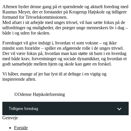
Aftenen byder denne gang på et spændende og aktuelt foredrag med
Rasmus Meyer, der er forstander på Krogerup Højskole og tidligere
formand for Trivselskommissionen.
Med afsæt i sit arbejde med unges trivsel, vil han sætte fokus på de
udfordringer og muligheder, der præger unge menneskers liv i dag –
både i og uden for skolen.
Foredraget vil give indsigt i, hvordan vi som voksne – og ikke
mindst som forældre – spiller en afgørende rolle i de unges trivsel.
Der vil være fokus på, hvordan man kan støtte sit barn i en hverdag
med både krav, forventninger og sociale dynamikker, og hvordan et
godt samarbejde mellem hjem og skole kan gøre en forskel.
Vi håber, mange af jer har lyst til at deltage i en vigtig og
inspirerende aften.
©Odense Højskoleforening
Tidligere foredrag
Genveje
Forside