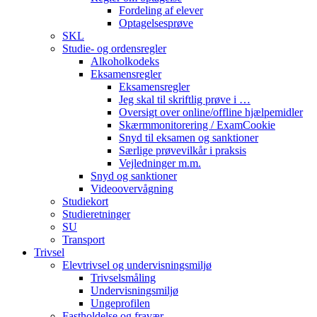
Fordeling af elever
Optagelsesprøve
SKL
Studie- og ordensregler
Alkoholkodeks
Eksamensregler
Eksamensregler
Jeg skal til skriftlig prøve i …
Oversigt over online/offline hjælpemidler
Skærmmonitorering / ExamCookie
Snyd til eksamen og sanktioner
Særlige prøvevilkår i praksis
Vejledninger m.m.
Snyd og sanktioner
Videoovervågning
Studiekort
Studieretninger
SU
Transport
Trivsel
Elevtrivsel og undervisningsmiljø
Trivselsmåling
Undervisningsmiljø
Ungeprofilen
Fastholdelse og fravær