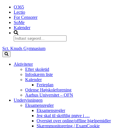
O365
Lectio
For Censorer
SoMe
Kalender
Sct. Knuds Gymnasium
Aktiviteter
Efter skoletid
Infoskærm liste
Kalender
Ferieplan
Odense Højskoleforening
Aarhus Universitet – OFN
Undervisningen
Eksamensregler
Eksamensregler
Jeg skal til skriftlig prøve i …
Oversigt over online/offline hjælpemidler
Skærmmonitorering / ExamCookie