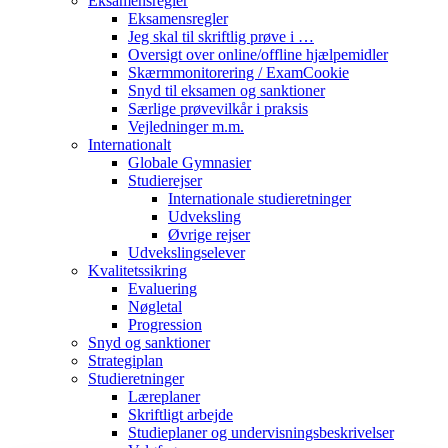
Eksamensregler
Eksamensregler
Jeg skal til skriftlig prøve i …
Oversigt over online/offline hjælpemidler
Skærmmonitorering / ExamCookie
Snyd til eksamen og sanktioner
Særlige prøvevilkår i praksis
Vejledninger m.m.
Internationalt
Globale Gymnasier
Studierejser
Internationale studieretninger
Udveksling
Øvrige rejser
Udvekslingselever
Kvalitetssikring
Evaluering
Nøgletal
Progression
Snyd og sanktioner
Strategiplan
Studieretninger
Læreplaner
Skriftligt arbejde
Studieplaner og undervisningsbeskrivelser