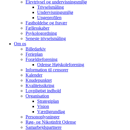
Elevtrivsel og undervisningsmiljø
Trivselsmåling
Undervisningsmiljø
Ungeprofilen
Fastholdelse og fravær
Fællesskaber
Psykologordning
Seneste trivselsmåling
Om os
Billedarkiv
Ferieplan
Forældreforening
Odense Højskoleforening
Information til censorer
Kalender
Knudepunktet
Kvalitetssikring
Lovpligtigt indhold
Organisation
Strategiplan
Vision
Værdigrundlag
Personoplysninger
Røg- og Nikotinfrit Odense
Samarbejdspartnere