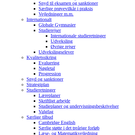
Snyd til eksamen og sanktioner
Særlige prøvevilkår i praksis
Vejledninger m.m.
Internationalt
Globale Gymnasier
Studierejser
Internationale studieretninger
Udveksling
Øvrige rejser
Udvekslingselever
Kvalitetssikring
Evaluering
Nøgletal
Progression
Snyd og sanktioner
Strategiplan
Studieretninger
Læreplaner
Skriftligt arbejde
Studieplaner og undervisningsbeskrivelser
Valgfag
Særlige tilbud
Cambridge English
Særlig støtte i det treårige forløb
Læse- og Matematikvejledning