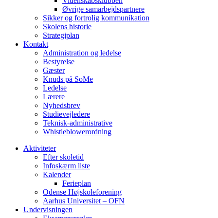
Videnskabsklubben
Øvrige samarbejdspartnere
Sikker og fortrolig kommunikation
Skolens historie
Strategiplan
Kontakt
Administration og ledelse
Bestyrelse
Gæster
Knuds på SoMe
Ledelse
Lærere
Nyhedsbrev
Studievejledere
Teknisk-administrative
Whistleblowerordning
Aktiviteter
Efter skoletid
Infoskærm liste
Kalender
Ferieplan
Odense Højskoleforening
Aarhus Universitet – OFN
Undervisningen