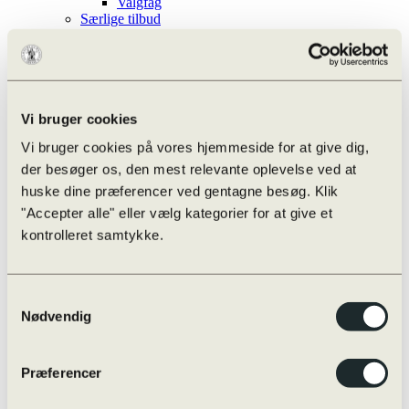
Valgfag
Særlige tilbud
Cambridge English
Særlig støtte i det treårige forløb
Læse- og Matematikvejledning
Procedure for hjælp
Procedure for hjælp
Ansøg om ekstra tid
Vi bruger cookies
Ansøg om ekstra tid (ny i 1.g)
Vi bruger cookies på vores hjemmeside for at give dig,
Team Danmark
Kalender
der besøger os, den mest relevante oplevelse ved at
Ferieplan
huske dine præferencer ved gentagne besøg. Klik
Kalender
"Accepter alle" eller vælg kategorier for at give et
Elever
Alumner
kontrolleret samtykke.
Alumnearrangementer
Alumnebanken
Alumner på SoMe
Samtykkevalg
Er du alumne?
Jubilarer
Nødvendig
Brobygning
Hvor finder jeg information?
Kantine
Præferencer
Ny elev
Det 3-årige forløb til huen