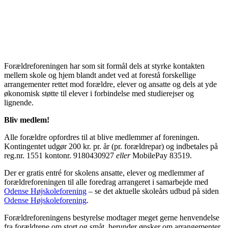
Forældreforeningen har som sit formål dels at styrke kontakten
mellem skole og hjem blandt andet ved at forestå forskellige
arrangementer rettet mod forældre, elever og ansatte og dels at yde
økonomisk støtte til elever i forbindelse med studierejser og
lignende.
Bliv medlem!
Alle forældre opfordres til at blive medlemmer af foreningen.
Kontingentet udgør 200 kr. pr. år (pr. forældrepar) og indbetales på
reg.nr. 1551 kontonr. 9180430927
eller
MobilePay 83519.
Der er gratis entré for skolens ansatte, elever og medlemmer af
forældreforeningen til alle foredrag arrangeret i samarbejde med
Odense Højskoleforening
– se det aktuelle skoleårs udbud på siden
Odense Højskoleforening
.
Forældreforeningens bestyrelse modtager meget gerne henvendelse
fra forældrene om stort og småt, herunder ønsker om arrangementer.