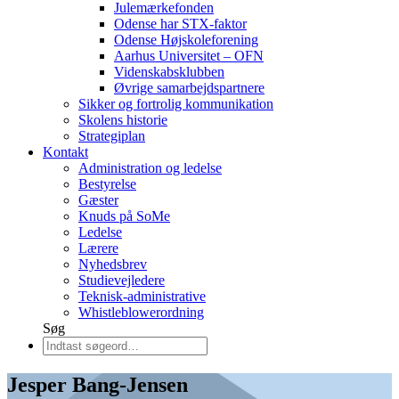
Julemærkefonden
Odense har STX-faktor
Odense Højskoleforening
Aarhus Universitet – OFN
Videnskabsklubben
Øvrige samarbejdspartnere
Sikker og fortrolig kommunikation
Skolens historie
Strategiplan
Kontakt
Administration og ledelse
Bestyrelse
Gæster
Knuds på SoMe
Ledelse
Lærere
Nyhedsbrev
Studievejledere
Teknisk-administrative
Whistleblowerordning
Søg
Jesper Bang-Jensen