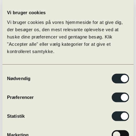
Eksamensregler
Eksamensregler
Jeg skal til skriftlig prøve i …
Vi bruger cookies
Oversigt over online/offline hjælpemidler
Skærmmonitorering / ExamCookie
Vi bruger cookies på vores hjemmeside for at give dig,
Snyd til eksamen og sanktioner
der besøger os, den mest relevante oplevelse ved at
Særlige prøvevilkår i praksis
huske dine præferencer ved gentagne besøg. Klik
Vejledninger m.m.
Internationalt
"Accepter alle" eller vælg kategorier for at give et
Globale Gymnasier
kontrolleret samtykke.
Studierejser
Internationale studieretninger
Udveksling
Øvrige rejser
Samtykkevalg
Udvekslingselever
Nødvendig
Kvalitetssikring
Evaluering
Nøgletal
Præferencer
Progression
Snyd og sanktioner
Strategiplan
Studieretninger
Statistik
Læreplaner
Skriftligt arbejde
Studieplaner og undervisningsbeskrivelser
Marketing