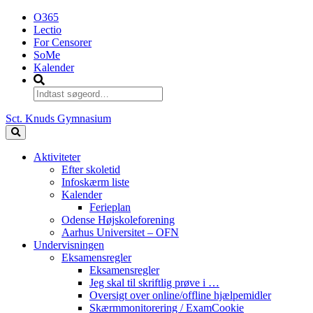
O365
Lectio
For Censorer
SoMe
Kalender
Sct. Knuds Gymnasium
Aktiviteter
Efter skoletid
Infoskærm liste
Kalender
Ferieplan
Odense Højskoleforening
Aarhus Universitet – OFN
Undervisningen
Eksamensregler
Eksamensregler
Jeg skal til skriftlig prøve i …
Oversigt over online/offline hjælpemidler
Skærmmonitorering / ExamCookie