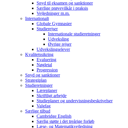
Snyd til eksamen og sanktioner
Særlige prøvevilkår i praksis
Vejledninger m.m.
Internationalt
Globale Gymnasier
Studierejser
Internationale studieretninger
Udveksling
Øvrige rejser
Udvekslingselever
Kvalitetssikring
Evaluering
Nøgletal
Progression
Snyd og sanktioner
Strategiplan
Studieretninger
Læreplaner
Skriftligt arbejde
Studieplaner og undervisningsbeskrivelser
Valgfag
Særlige tilbud
Cambridge English
Særlig støtte i det treårige forløb
Læse- og Matematikvejledning