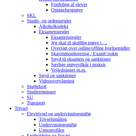
Fordeling af elever
Optagelsesprøve
SKL
Studie- og ordensregler
Alkoholkodeks
Eksamensregler
Eksamensregler
Jeg skal til skriftlig prøve i …
Oversigt over online/offline hjælpemidler
Skærmmonitorering / ExamCookie
Snyd til eksamen og sanktioner
Særlige prøvevilkår i praksis
Vejledninger m.m.
Snyd og sanktioner
Videoovervågning
Studiekort
Studieretninger
SU
Transport
Trivsel
Elevtrivsel og undervisningsmiljø
Trivselsmåling
Undervisningsmiljø
Ungeprofilen
Fastholdelse og fravær