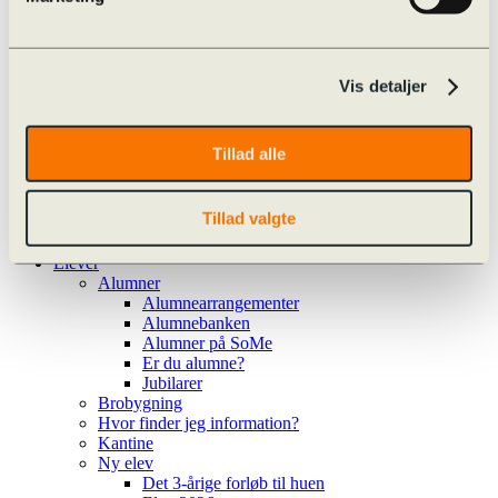
Valgfag
Særlige tilbud
Cambridge English
Særlig støtte i det treårige forløb
Læse- og Matematikvejledning
Vis detaljer
Procedure for hjælp
Procedure for hjælp
Ansøg om ekstra tid
Tillad alle
Ansøg om ekstra tid (ny i 1.g)
Team Danmark
Kalender
Tillad valgte
Ferieplan
Kalender
Elever
Alumner
Alumnearrangementer
Alumnebanken
Alumner på SoMe
Er du alumne?
Jubilarer
Brobygning
Hvor finder jeg information?
Kantine
Ny elev
Det 3-årige forløb til huen