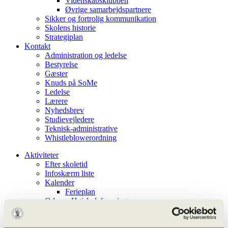
Videnskabsklubben
Øvrige samarbejdspartnere
Sikker og fortrolig kommunikation
Skolens historie
Strategiplan
Kontakt
Administration og ledelse
Bestyrelse
Gæster
Knuds på SoMe
Ledelse
Lærere
Nyhedsbrev
Studievejledere
Teknisk-administrative
Whistleblowerordning
Aktiviteter
Efter skoletid
Infoskærm liste
Kalender
Ferieplan
Odense Højskoleforening
Aarhus Universitet – OFN
Undervisningen