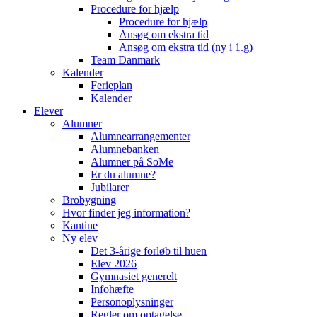
Procedure for hjælp
Procedure for hjælp
Ansøg om ekstra tid
Ansøg om ekstra tid (ny i 1.g)
Team Danmark
Kalender
Ferieplan
Kalender
Elever
Alumner
Alumnearrangementer
Alumnebanken
Alumner på SoMe
Er du alumne?
Jubilarer
Brobygning
Hvor finder jeg information?
Kantine
Ny elev
Det 3-årige forløb til huen
Elev 2026
Gymnasiet generelt
Infohæfte
Personoplysninger
Regler om optagelse