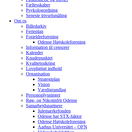
Fællesskaber
Psykologordning
Seneste trivselsmåling
Om os
Billedarkiv
Ferieplan
Forældreforening
Odense Højskoleforening
Information til censorer
Kalender
Knudepunktet
Kvalitetssikring
Lovpligtigt indhold
Organisation
Strategiplan
Vision
Værdigrundlag
Personoplysninger
Røg- og Nikotinfrit Odense
Samarbejdspartnere
Julemærkefonden
Odense har STX-faktor
Odense Højskoleforening
Aarhus Universitet – OFN