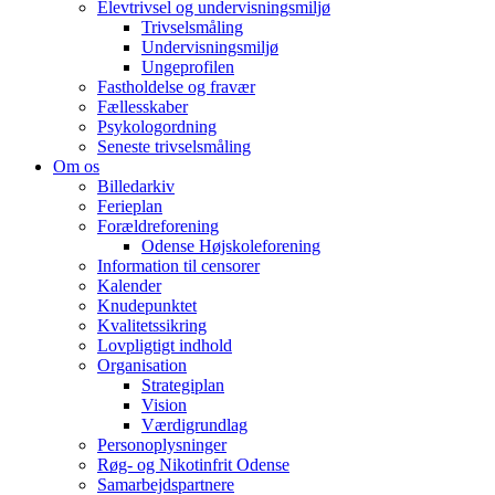
Elevtrivsel og undervisningsmiljø
Trivselsmåling
Undervisningsmiljø
Ungeprofilen
Fastholdelse og fravær
Fællesskaber
Psykologordning
Seneste trivselsmåling
Om os
Billedarkiv
Ferieplan
Forældreforening
Odense Højskoleforening
Information til censorer
Kalender
Knudepunktet
Kvalitetssikring
Lovpligtigt indhold
Organisation
Strategiplan
Vision
Værdigrundlag
Personoplysninger
Røg- og Nikotinfrit Odense
Samarbejdspartnere