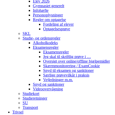
Elev 2026
Gymnasiet generelt
Infohæfte
Personoplysninger
Regler om optagelse
Fordeling af elever
Optagelsesprøve
SKL
Studie- og ordensregler
Alkoholkodeks
Eksamensregler
Eksamensregler
Jeg skal til skriftlig prøve i …
Oversigt over online/offline hjælpemidler
Skærmmonitorering / ExamCookie
Snyd til eksamen og sanktioner
Særlige prøvevilkår i praksis
Vejledninger m.m.
Snyd og sanktioner
Videoovervågning
Studiekort
Studieretninger
SU
Transport
Trivsel