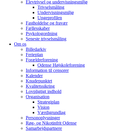
Elevtrivsel og undervisningsmiljø
Trivselsmåling
Undervisningsmiljø
Ungeprofilen
Fastholdelse og fravær
Fællesskaber
Psykologordning
Seneste trivselsmåling
Om os
Billedarkiv
Ferieplan
Forældreforening
Odense Højskoleforening
Information til censorer
Kalender
Knudepunktet
Kvalitetssikring
Lovpligtigt indhold
Organisation
Strategiplan
Vision
Værdigrundlag
Personoplysninger
Røg- og Nikotinfrit Odense
Samarbejdspartnere