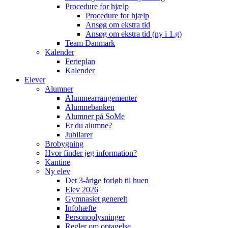
Procedure for hjælp
Procedure for hjælp
Ansøg om ekstra tid
Ansøg om ekstra tid (ny i 1.g)
Team Danmark
Kalender
Ferieplan
Kalender
Elever
Alumner
Alumnearrangementer
Alumnebanken
Alumner på SoMe
Er du alumne?
Jubilarer
Brobygning
Hvor finder jeg information?
Kantine
Ny elev
Det 3-årige forløb til huen
Elev 2026
Gymnasiet generelt
Infohæfte
Personoplysninger
Regler om optagelse