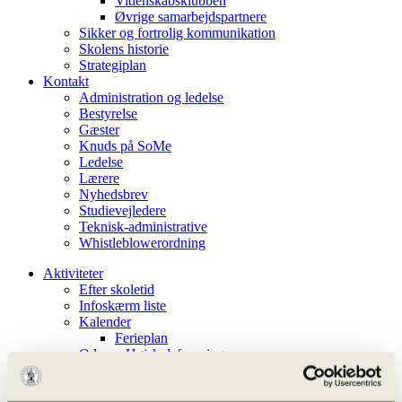
Videnskabsklubben
Øvrige samarbejdspartnere
Sikker og fortrolig kommunikation
Skolens historie
Strategiplan
Kontakt
Administration og ledelse
Bestyrelse
Gæster
Knuds på SoMe
Ledelse
Lærere
Nyhedsbrev
Studievejledere
Teknisk-administrative
Whistleblowerordning
Aktiviteter
Efter skoletid
Infoskærm liste
Kalender
Ferieplan
Odense Højskoleforening
Aarhus Universitet – OFN
Undervisningen