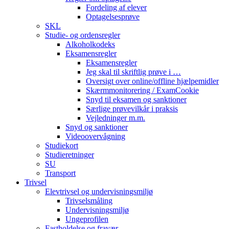
Fordeling af elever
Optagelsesprøve
SKL
Studie- og ordensregler
Alkoholkodeks
Eksamensregler
Eksamensregler
Jeg skal til skriftlig prøve i …
Oversigt over online/offline hjælpemidler
Skærmmonitorering / ExamCookie
Snyd til eksamen og sanktioner
Særlige prøvevilkår i praksis
Vejledninger m.m.
Snyd og sanktioner
Videoovervågning
Studiekort
Studieretninger
SU
Transport
Trivsel
Elevtrivsel og undervisningsmiljø
Trivselsmåling
Undervisningsmiljø
Ungeprofilen
Fastholdelse og fravær