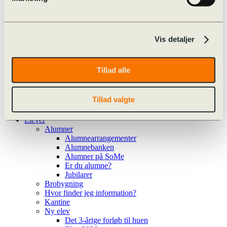
Valgfag
Særlige tilbud
Cambridge English
Særlig støtte i det treårige forløb
Læse- og Matematikvejledning
Vis detaljer
Procedure for hjælp
Procedure for hjælp
Ansøg om ekstra tid
Tillad alle
Ansøg om ekstra tid (ny i 1.g)
Team Danmark
Kalender
Tillad valgte
Ferieplan
Kalender
Elever
Alumner
Alumnearrangementer
Alumnebanken
Alumner på SoMe
Er du alumne?
Jubilarer
Brobygning
Hvor finder jeg information?
Kantine
Ny elev
Det 3-årige forløb til huen