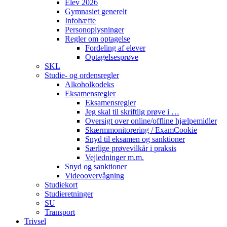
Elev 2026
Gymnasiet generelt
Infohæfte
Personoplysninger
Regler om optagelse
Fordeling af elever
Optagelsesprøve
SKL
Studie- og ordensregler
Alkoholkodeks
Eksamensregler
Eksamensregler
Jeg skal til skriftlig prøve i …
Oversigt over online/offline hjælpemidler
Skærmmonitorering / ExamCookie
Snyd til eksamen og sanktioner
Særlige prøvevilkår i praksis
Vejledninger m.m.
Snyd og sanktioner
Videoovervågning
Studiekort
Studieretninger
SU
Transport
Trivsel