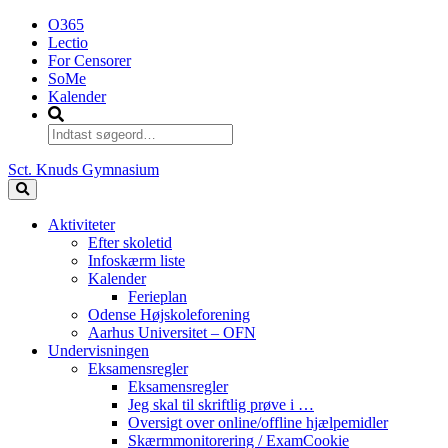
O365
Lectio
For Censorer
SoMe
Kalender
Sct. Knuds Gymnasium
Aktiviteter
Efter skoletid
Infoskærm liste
Kalender
Ferieplan
Odense Højskoleforening
Aarhus Universitet – OFN
Undervisningen
Eksamensregler
Eksamensregler
Jeg skal til skriftlig prøve i …
Oversigt over online/offline hjælpemidler
Skærmmonitorering / ExamCookie