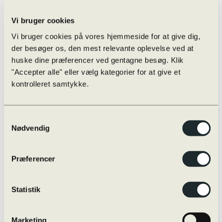
Eksamensregler
Eksamensregler
Jeg skal til skriftlig prøve i …
Vi bruger cookies
Oversigt over online/offline hjælpemidler
Skærmmonitorering / ExamCookie
Vi bruger cookies på vores hjemmeside for at give dig,
Snyd til eksamen og sanktioner
der besøger os, den mest relevante oplevelse ved at
Særlige prøvevilkår i praksis
huske dine præferencer ved gentagne besøg. Klik
Vejledninger m.m.
Internationalt
"Accepter alle" eller vælg kategorier for at give et
Globale Gymnasier
kontrolleret samtykke.
Studierejser
Internationale studieretninger
Udveksling
Øvrige rejser
Samtykkevalg
Udvekslingselever
Nødvendig
Kvalitetssikring
Evaluering
Nøgletal
Præferencer
Progression
Snyd og sanktioner
Strategiplan
Studieretninger
Statistik
Læreplaner
Skriftligt arbejde
Studieplaner og undervisningsbeskrivelser
Marketing