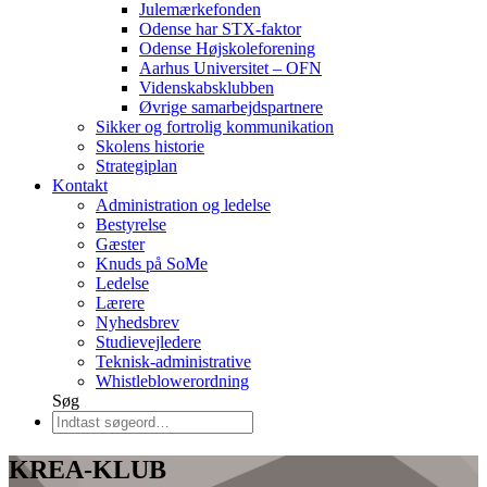
Julemærkefonden
Odense har STX-faktor
Odense Højskoleforening
Aarhus Universitet – OFN
Videnskabsklubben
Øvrige samarbejdspartnere
Sikker og fortrolig kommunikation
Skolens historie
Strategiplan
Kontakt
Administration og ledelse
Bestyrelse
Gæster
Knuds på SoMe
Ledelse
Lærere
Nyhedsbrev
Studievejledere
Teknisk-administrative
Whistleblowerordning
Søg
KREA-KLUB