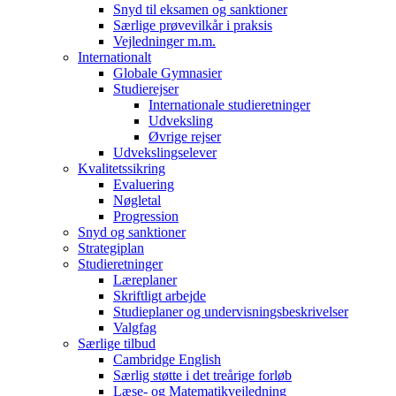
Snyd til eksamen og sanktioner
Særlige prøvevilkår i praksis
Vejledninger m.m.
Internationalt
Globale Gymnasier
Studierejser
Internationale studieretninger
Udveksling
Øvrige rejser
Udvekslingselever
Kvalitetssikring
Evaluering
Nøgletal
Progression
Snyd og sanktioner
Strategiplan
Studieretninger
Læreplaner
Skriftligt arbejde
Studieplaner og undervisningsbeskrivelser
Valgfag
Særlige tilbud
Cambridge English
Særlig støtte i det treårige forløb
Læse- og Matematikvejledning