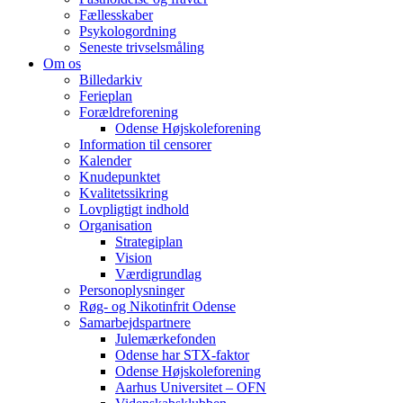
Fællesskaber
Psykologordning
Seneste trivselsmåling
Om os
Billedarkiv
Ferieplan
Forældreforening
Odense Højskoleforening
Information til censorer
Kalender
Knudepunktet
Kvalitetssikring
Lovpligtigt indhold
Organisation
Strategiplan
Vision
Værdigrundlag
Personoplysninger
Røg- og Nikotinfrit Odense
Samarbejdspartnere
Julemærkefonden
Odense har STX-faktor
Odense Højskoleforening
Aarhus Universitet – OFN