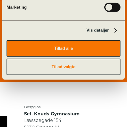
Marketing
Genveje
Forside
Alumner
Vis detaljer
Billedarkiv
Ferieplan
GymFyn
Kalender
Tillad alle
Kontakt
O365
Odense STX og HF
Tillad valgte
Besøg os
Sct. Knuds Gymnasium
Læssøegade 154