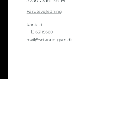
5230 Odense M
Få rutevejledning
Kontakt
Tlf.:
63115660
mail@sctknud-gym.dk
Privatlivs- og cookiepolitik
Sikker og fortrolig kommunikation
Transskriberinger af videoindhold
Webtilgængelighedserklæring