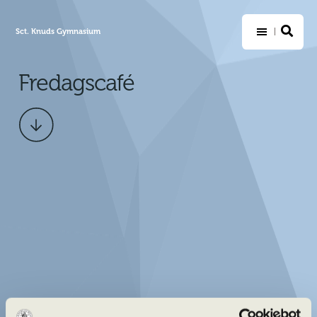
Sct. Knuds Gymnasium
Fredagscafé
Scroll
ned