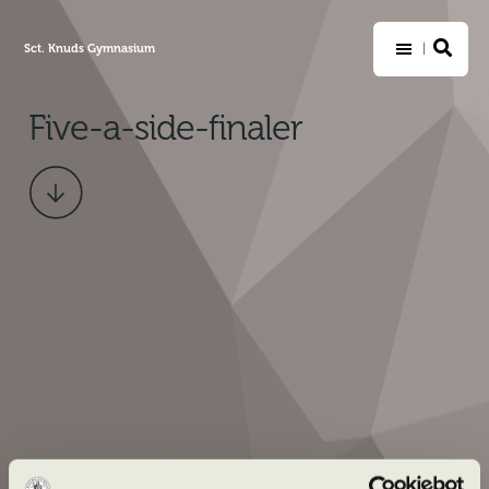
Sct. Knuds Gymnasium
Five-a-side-finaler
Scroll
ned