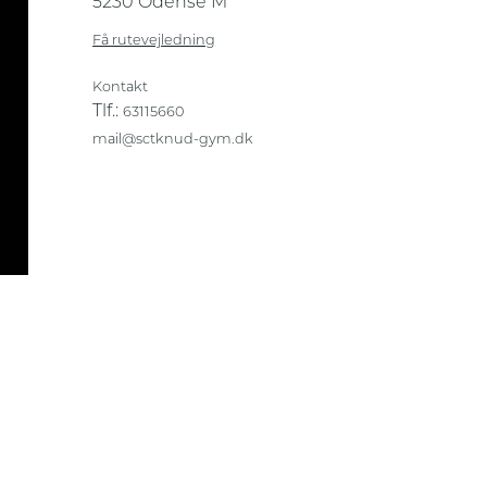
5230 Odense M
Få rutevejledning
Kontakt
Tlf.:
63115660
mail@sctknud-gym.dk
Privatlivs- og cookiepolitik
Sikker og fortrolig kommunikation
Transskriberinger af videoindhold
Webtilgængelighedserklæring