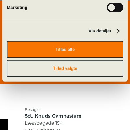
Marketing
Genveje
Forside
Alumner
Vis detaljer
Billedarkiv
Ferieplan
GymFyn
Kalender
Tillad alle
Kontakt
O365
Odense STX og HF
Tillad valgte
Besøg os
Sct. Knuds Gymnasium
Læssøegade 154