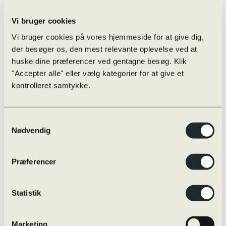
Eksamensregler
Eksamensregler
Jeg skal til skriftlig prøve i …
Vi bruger cookies
Oversigt over online/offline hjælpemidler
Skærmmonitorering / ExamCookie
Vi bruger cookies på vores hjemmeside for at give dig,
Snyd til eksamen og sanktioner
der besøger os, den mest relevante oplevelse ved at
Særlige prøvevilkår i praksis
huske dine præferencer ved gentagne besøg. Klik
Vejledninger m.m.
Internationalt
"Accepter alle" eller vælg kategorier for at give et
Globale Gymnasier
kontrolleret samtykke.
Studierejser
Internationale studieretninger
Udveksling
Øvrige rejser
Samtykkevalg
Udvekslingselever
Nødvendig
Kvalitetssikring
Evaluering
Nøgletal
Præferencer
Progression
Snyd og sanktioner
Strategiplan
Studieretninger
Statistik
Læreplaner
Skriftligt arbejde
Studieplaner og undervisningsbeskrivelser
Marketing