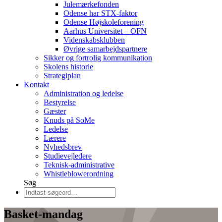
Julemærkefonden
Odense har STX-faktor
Odense Højskoleforening
Aarhus Universitet – OFN
Videnskabsklubben
Øvrige samarbejdspartnere
Sikker og fortrolig kommunikation
Skolens historie
Strategiplan
Kontakt
Administration og ledelse
Bestyrelse
Gæster
Knuds på SoMe
Ledelse
Lærere
Nyhedsbrev
Studievejledere
Teknisk-administrative
Whistleblowerordning
Søg
Basket-mandag