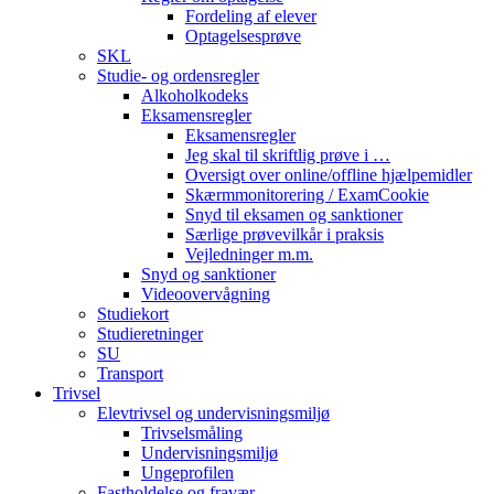
Fordeling af elever
Optagelsesprøve
SKL
Studie- og ordensregler
Alkoholkodeks
Eksamensregler
Eksamensregler
Jeg skal til skriftlig prøve i …
Oversigt over online/offline hjælpemidler
Skærmmonitorering / ExamCookie
Snyd til eksamen og sanktioner
Særlige prøvevilkår i praksis
Vejledninger m.m.
Snyd og sanktioner
Videoovervågning
Studiekort
Studieretninger
SU
Transport
Trivsel
Elevtrivsel og undervisningsmiljø
Trivselsmåling
Undervisningsmiljø
Ungeprofilen
Fastholdelse og fravær