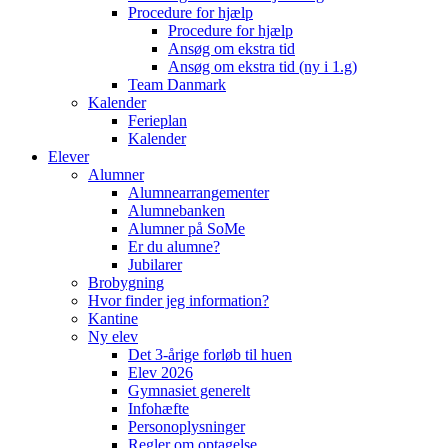
Procedure for hjælp
Procedure for hjælp
Ansøg om ekstra tid
Ansøg om ekstra tid (ny i 1.g)
Team Danmark
Kalender
Ferieplan
Kalender
Elever
Alumner
Alumnearrangementer
Alumnebanken
Alumner på SoMe
Er du alumne?
Jubilarer
Brobygning
Hvor finder jeg information?
Kantine
Ny elev
Det 3-årige forløb til huen
Elev 2026
Gymnasiet generelt
Infohæfte
Personoplysninger
Regler om optagelse