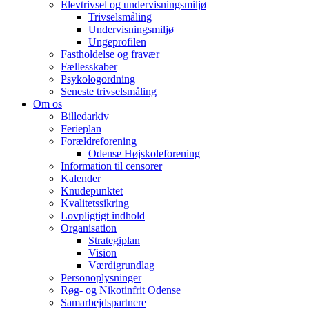
Elevtrivsel og undervisningsmiljø
Trivselsmåling
Undervisningsmiljø
Ungeprofilen
Fastholdelse og fravær
Fællesskaber
Psykologordning
Seneste trivselsmåling
Om os
Billedarkiv
Ferieplan
Forældreforening
Odense Højskoleforening
Information til censorer
Kalender
Knudepunktet
Kvalitetssikring
Lovpligtigt indhold
Organisation
Strategiplan
Vision
Værdigrundlag
Personoplysninger
Røg- og Nikotinfrit Odense
Samarbejdspartnere