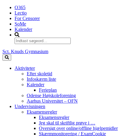
O365
Lectio
For Censorer
SoMe
Kalender
Sct. Knuds Gymnasium
Aktiviteter
Efter skoletid
Infoskærm liste
Kalender
Ferieplan
Odense Højskoleforening
Aarhus Universitet – OFN
Undervisningen
Eksamensregler
Eksamensregler
Jeg skal til skriftlig prøve i …
Oversigt over online/offline hjælpemidler
Skærmmonitorering / ExamCookie