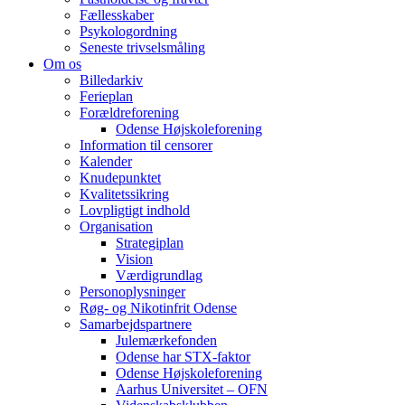
Fællesskaber
Psykologordning
Seneste trivselsmåling
Om os
Billedarkiv
Ferieplan
Forældreforening
Odense Højskoleforening
Information til censorer
Kalender
Knudepunktet
Kvalitetssikring
Lovpligtigt indhold
Organisation
Strategiplan
Vision
Værdigrundlag
Personoplysninger
Røg- og Nikotinfrit Odense
Samarbejdspartnere
Julemærkefonden
Odense har STX-faktor
Odense Højskoleforening
Aarhus Universitet – OFN