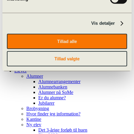
Valgfag
Særlige tilbud
Cambridge English
Særlig støtte i det treårige forløb
Læse- og Matematikvejledning
Vis detaljer
Procedure for hjælp
Procedure for hjælp
Ansøg om ekstra tid
Tillad alle
Ansøg om ekstra tid (ny i 1.g)
Team Danmark
Kalender
Tillad valgte
Ferieplan
Kalender
Elever
Alumner
Alumnearrangementer
Alumnebanken
Alumner på SoMe
Er du alumne?
Jubilarer
Brobygning
Hvor finder jeg information?
Kantine
Ny elev
Det 3-årige forløb til huen