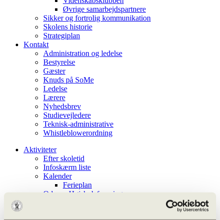
Videnskabsklubben
Øvrige samarbejdspartnere
Sikker og fortrolig kommunikation
Skolens historie
Strategiplan
Kontakt
Administration og ledelse
Bestyrelse
Gæster
Knuds på SoMe
Ledelse
Lærere
Nyhedsbrev
Studievejledere
Teknisk-administrative
Whistleblowerordning
Aktiviteter
Efter skoletid
Infoskærm liste
Kalender
Ferieplan
Odense Højskoleforening
Aarhus Universitet – OFN
Undervisningen