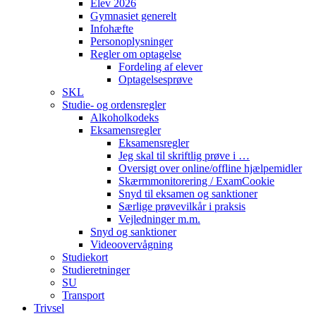
Elev 2026
Gymnasiet generelt
Infohæfte
Personoplysninger
Regler om optagelse
Fordeling af elever
Optagelsesprøve
SKL
Studie- og ordensregler
Alkoholkodeks
Eksamensregler
Eksamensregler
Jeg skal til skriftlig prøve i …
Oversigt over online/offline hjælpemidler
Skærmmonitorering / ExamCookie
Snyd til eksamen og sanktioner
Særlige prøvevilkår i praksis
Vejledninger m.m.
Snyd og sanktioner
Videoovervågning
Studiekort
Studieretninger
SU
Transport
Trivsel