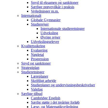
Snyd til eksamen og sanktioner
Særlige prøvevilkår i praksis
Vejledninger m.m.
Internationalt
Globale Gymnasier
Studierejser
Internationale studieretninger
Udveksling
Øvrige rejser
Udvekslingselever
Kvalitetssikring
Evaluering
Nøgletal
Progression
Snyd og sanktioner
Strategiplan
Studieretninger
Læreplaner
Skriftligt arbejde
Studieplaner og undervisningsbeskrivelser
Valgfag
Særlige tilbud
Cambridge English
Særlig støtte i det treårige forløb
Læse- og Matematikvejledning