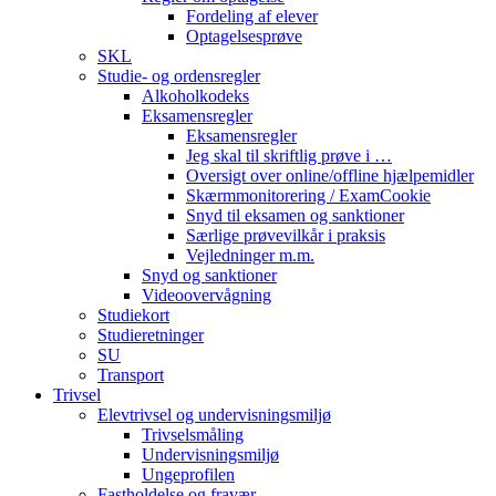
Fordeling af elever
Optagelsesprøve
SKL
Studie- og ordensregler
Alkoholkodeks
Eksamensregler
Eksamensregler
Jeg skal til skriftlig prøve i …
Oversigt over online/offline hjælpemidler
Skærmmonitorering / ExamCookie
Snyd til eksamen og sanktioner
Særlige prøvevilkår i praksis
Vejledninger m.m.
Snyd og sanktioner
Videoovervågning
Studiekort
Studieretninger
SU
Transport
Trivsel
Elevtrivsel og undervisningsmiljø
Trivselsmåling
Undervisningsmiljø
Ungeprofilen
Fastholdelse og fravær