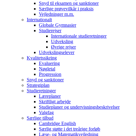
Snyd til eksamen og sanktioner
Særlige prøvevilkår i praksis
Vejledninger m.m.
Internationalt
Globale Gymnasier
Studierejser
Internationale studieretninger
Udveksling
Øvrige rejser
Udvekslingselever
Kvalitetssikring
Evaluering
Nøgletal
Progression
Snyd og sanktioner
Strategiplan
Studieretninger
Læreplaner
Skriftligt arbejde
Studieplaner og undervisningsbeskrivelser
Valgfag
Særlige tilbud
Cambridge English
Særlig støtte i det treårige forløb
Læse- og Matematikvejledning