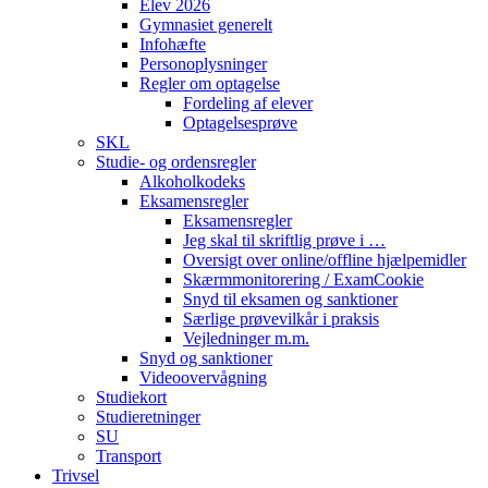
Elev 2026
Gymnasiet generelt
Infohæfte
Personoplysninger
Regler om optagelse
Fordeling af elever
Optagelsesprøve
SKL
Studie- og ordensregler
Alkoholkodeks
Eksamensregler
Eksamensregler
Jeg skal til skriftlig prøve i …
Oversigt over online/offline hjælpemidler
Skærmmonitorering / ExamCookie
Snyd til eksamen og sanktioner
Særlige prøvevilkår i praksis
Vejledninger m.m.
Snyd og sanktioner
Videoovervågning
Studiekort
Studieretninger
SU
Transport
Trivsel