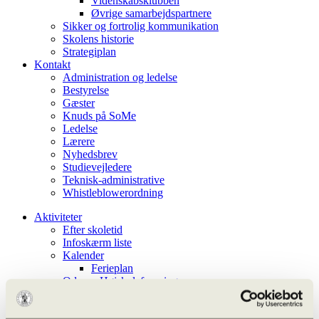
Videnskabsklubben
Øvrige samarbejdspartnere
Sikker og fortrolig kommunikation
Skolens historie
Strategiplan
Kontakt
Administration og ledelse
Bestyrelse
Gæster
Knuds på SoMe
Ledelse
Lærere
Nyhedsbrev
Studievejledere
Teknisk-administrative
Whistleblowerordning
Aktiviteter
Efter skoletid
Infoskærm liste
Kalender
Ferieplan
Odense Højskoleforening
Aarhus Universitet – OFN
Undervisningen