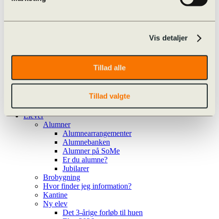
Valgfag
Særlige tilbud
Cambridge English
Særlig støtte i det treårige forløb
Læse- og Matematikvejledning
Vis detaljer
Procedure for hjælp
Procedure for hjælp
Ansøg om ekstra tid
Tillad alle
Ansøg om ekstra tid (ny i 1.g)
Team Danmark
Kalender
Tillad valgte
Ferieplan
Kalender
Elever
Alumner
Alumnearrangementer
Alumnebanken
Alumner på SoMe
Er du alumne?
Jubilarer
Brobygning
Hvor finder jeg information?
Kantine
Ny elev
Det 3-årige forløb til huen