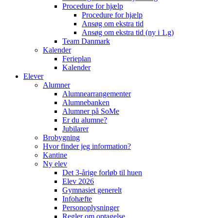
Procedure for hjælp
Procedure for hjælp
Ansøg om ekstra tid
Ansøg om ekstra tid (ny i 1.g)
Team Danmark
Kalender
Ferieplan
Kalender
Elever
Alumner
Alumnearrangementer
Alumnebanken
Alumner på SoMe
Er du alumne?
Jubilarer
Brobygning
Hvor finder jeg information?
Kantine
Ny elev
Det 3-årige forløb til huen
Elev 2026
Gymnasiet generelt
Infohæfte
Personoplysninger
Regler om optagelse