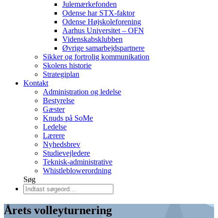
Julemærkefonden
Odense har STX-faktor
Odense Højskoleforening
Aarhus Universitet – OFN
Videnskabsklubben
Øvrige samarbejdspartnere
Sikker og fortrolig kommunikation
Skolens historie
Strategiplan
Kontakt
Administration og ledelse
Bestyrelse
Gæster
Knuds på SoMe
Ledelse
Lærere
Nyhedsbrev
Studievejledere
Teknisk-administrative
Whistleblowerordning
Søg
Årets volleyturnering