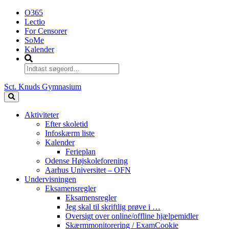
O365
Lectio
For Censorer
SoMe
Kalender
Sct. Knuds Gymnasium
Aktiviteter
Efter skoletid
Infoskærm liste
Kalender
Ferieplan
Odense Højskoleforening
Aarhus Universitet – OFN
Undervisningen
Eksamensregler
Eksamensregler
Jeg skal til skriftlig prøve i …
Oversigt over online/offline hjælpemidler
Skærmmonitorering / ExamCookie