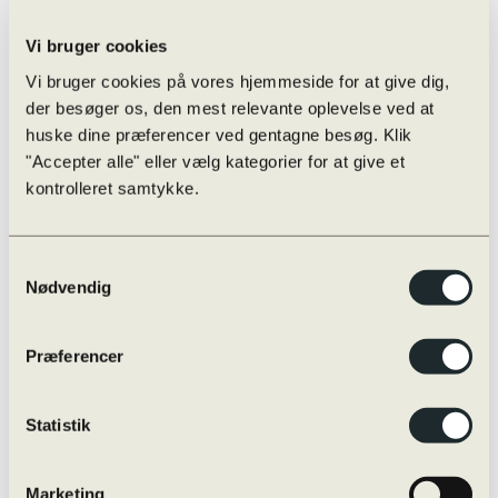
Eksamensregler
Eksamensregler
Jeg skal til skriftlig prøve i …
Vi bruger cookies
Oversigt over online/offline hjælpemidler
Skærmmonitorering / ExamCookie
Vi bruger cookies på vores hjemmeside for at give dig,
Snyd til eksamen og sanktioner
der besøger os, den mest relevante oplevelse ved at
Særlige prøvevilkår i praksis
huske dine præferencer ved gentagne besøg. Klik
Vejledninger m.m.
Internationalt
"Accepter alle" eller vælg kategorier for at give et
Globale Gymnasier
kontrolleret samtykke.
Studierejser
Internationale studieretninger
Udveksling
Øvrige rejser
Samtykkevalg
Udvekslingselever
Nødvendig
Kvalitetssikring
Evaluering
Nøgletal
Præferencer
Progression
Snyd og sanktioner
Strategiplan
Studieretninger
Statistik
Læreplaner
Skriftligt arbejde
Studieplaner og undervisningsbeskrivelser
Marketing