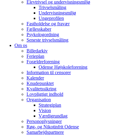
Elevtrivsel og undervisningsmiljø
Trivselsmåling
Undervisningsmiljø
Ungeprofilen
Fastholdelse og fravær
Fællesskaber
Psykologordning
Seneste trivselsmåling
Om os
Billedarkiv
Ferieplan
Forældreforening
Odense Højskoleforening
Information til censorer
Kalender
Knudepunktet
Kvalitetssikring
Lovpligtigt indhold
Organisation
Strategiplan
Vision
Værdigrundlag
Personoplysninger
Røg- og Nikotinfrit Odense
Samarbejdspartnere