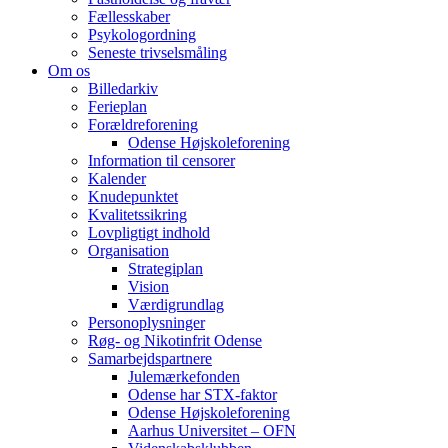
Fællesskaber
Psykologordning
Seneste trivselsmåling
Om os
Billedarkiv
Ferieplan
Forældreforening
Odense Højskoleforening
Information til censorer
Kalender
Knudepunktet
Kvalitetssikring
Lovpligtigt indhold
Organisation
Strategiplan
Vision
Værdigrundlag
Personoplysninger
Røg- og Nikotinfrit Odense
Samarbejdspartnere
Julemærkefonden
Odense har STX-faktor
Odense Højskoleforening
Aarhus Universitet – OFN