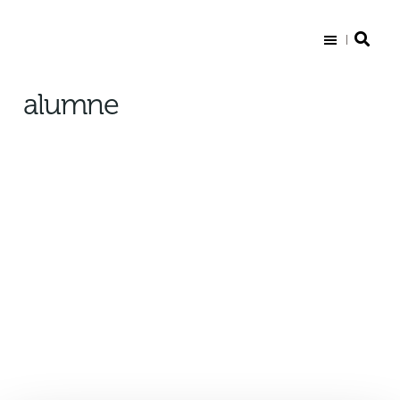
Sct. Knuds Gymnasium
alumne