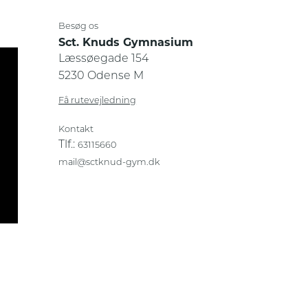
Besøg os
Sct. Knuds Gymnasium
Læssøegade 154
5230 Odense M
Få rutevejledning
Kontakt
Tlf.:
63115660
mail@sctknud-gym.dk
Privatlivs- og cookiepolitik
Sikker og fortrolig kommunikation