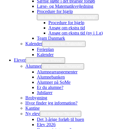
Særlig støtte i det treårige forløb
Læse- og Matematikvejledning
Procedure for hjælp
vis menu for “Procedure for hjælp”
Procedure for hjælp
Ansøg om ekstra tid
Ansøg om ekstra tid (ny i 1.g)
Team Danmark
Kalender
vis menu for “Kalender”
Ferieplan
Kalender
Elever
vis menu for “Elever”
Alumner
vis menu for “Alumner”
Alumnearrangementer
Alumnebanken
Alumner på SoMe
Er du alumne?
Jubilarer
Brobygning
Hvor finder jeg information?
Kantine
Ny elev
vis menu for “Ny elev”
Det 3-årige forløb til huen
Elev 2026