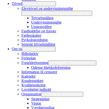
Trivsel
vis menu for “Trivsel”
Elevtrivsel og undervisningsmiljø
vis menu for “Elevtrivsel og undervisningsmiljø”
Trivselsmåling
Undervisningsmiljø
Ungeprofilen
Fastholdelse og fravær
Fællesskaber
Psykologordning
Seneste trivselsmåling
Om os
vis menu for “Om os”
Billedarkiv
Ferieplan
Forældreforening
vis menu for “Forældreforening”
Odense Højskoleforening
Information til censorer
Kalender
Knudepunktet
Kvalitetssikring
Lovpligtigt indhold
Organisation
vis menu for “Organisation”
Strategiplan
Vision
Værdigrundlag