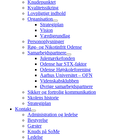
Knudepunktet
Kvalitetssikring
Lovpligtigt indhold
Organisation
Strategiplan
Vision
Værdigrundlag
Personoplysninger
Røg- og Nikotinfrit Odense
Samarbejdspartnere
Julemærkefonden
Odense har STX-faktor
Odense Højskoleforening
Aarhus Universitet – OFN
Videnskabsklubben
Øvrige samarbejdspartnere
Sikker og fortrolig kommunikation
Skolens historie
Strategiplan
Kontakt
Administration og ledelse
Bestyrelse
Gæster
Knuds på SoMe
Ledelse