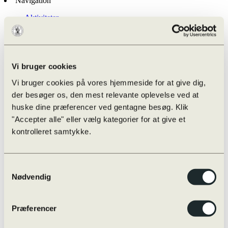
Navigation
Aktiviteter
Efter skoletid
Infoskærm liste
Kalender
Ferieplan
Odense Højskoleforening
Vi bruger cookies
Aarhus Universitet – OFN
Undervisningen
Vi bruger cookies på vores hjemmeside for at give dig,
Eksamensregler
der besøger os, den mest relevante oplevelse ved at
Eksamensregler
huske dine præferencer ved gentagne besøg. Klik
Jeg skal til skriftlig prøve i …
Oversigt over online/offline hjælpemidler
"Accepter alle" eller vælg kategorier for at give et
Skærmmonitorering / ExamCookie
kontrolleret samtykke.
Snyd til eksamen og sanktioner
Særlige prøvevilkår i praksis
Vejledninger m.m.
Internationalt
Samtykkevalg
Globale Gymnasier
Nødvendig
Studierejser
Internationale studieretninger
Udveksling
Præferencer
Øvrige rejser
Udvekslingselever