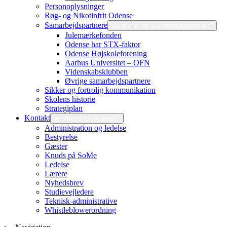
Personoplysninger
Røg- og Nikotinfrit Odense
Samarbejdspartnere
vis menu for “Samarbejdspartnere”
Julemærkefonden
Odense har STX-faktor
Odense Højskoleforening
Aarhus Universitet – OFN
Videnskabsklubben
Øvrige samarbejdspartnere
Sikker og fortrolig kommunikation
Skolens historie
Strategiplan
Kontakt
vis menu for “Kontakt”
Administration og ledelse
Bestyrelse
Gæster
Knuds på SoMe
Ledelse
Lærere
Nyhedsbrev
Studievejledere
Teknisk-administrative
Whistleblowerordning