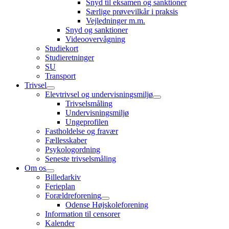
Snyd til eksamen og sanktioner
Særlige prøvevilkår i praksis
Vejledninger m.m.
Snyd og sanktioner
Videoovervågning
Studiekort
Studieretninger
SU
Transport
Trivsel
Elevtrivsel og undervisningsmiljø
Trivselsmåling
Undervisningsmiljø
Ungeprofilen
Fastholdelse og fravær
Fællesskaber
Psykologordning
Seneste trivselsmåling
Om os
Billedarkiv
Ferieplan
Forældreforening
Odense Højskoleforening
Information til censorer
Kalender