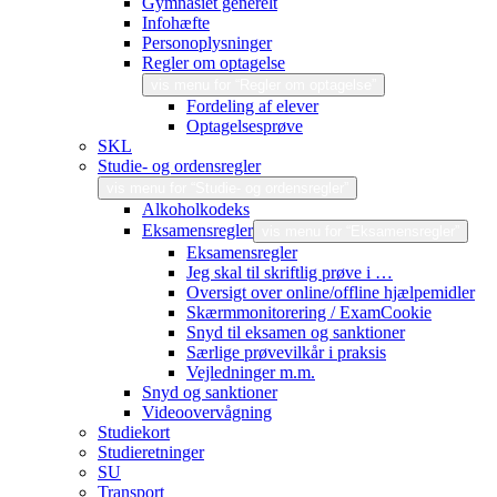
Gymnasiet generelt
Infohæfte
Personoplysninger
Regler om optagelse
vis menu for “Regler om optagelse”
Fordeling af elever
Optagelsesprøve
SKL
Studie- og ordensregler
vis menu for “Studie- og ordensregler”
Alkoholkodeks
Eksamensregler
vis menu for “Eksamensregler”
Eksamensregler
Jeg skal til skriftlig prøve i …
Oversigt over online/offline hjælpemidler
Skærmmonitorering / ExamCookie
Snyd til eksamen og sanktioner
Særlige prøvevilkår i praksis
Vejledninger m.m.
Snyd og sanktioner
Videoovervågning
Studiekort
Studieretninger
SU
Transport