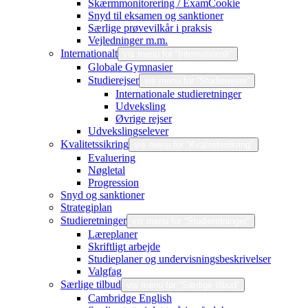
Skærmmonitorering / ExamCookie
Snyd til eksamen og sanktioner
Særlige prøvevilkår i praksis
Vejledninger m.m.
Internationalt
vis menu for “Internationalt”
Globale Gymnasier
Studierejser
vis menu for “Studierejser”
Internationale studieretninger
Udveksling
Øvrige rejser
Udvekslingselever
Kvalitetssikring
vis menu for “Kvalitetssikring”
Evaluering
Nøgletal
Progression
Snyd og sanktioner
Strategiplan
Studieretninger
vis menu for “Studieretninger”
Læreplaner
Skriftligt arbejde
Studieplaner og undervisningsbeskrivelser
Valgfag
Særlige tilbud
vis menu for “Særlige tilbud”
Cambridge English