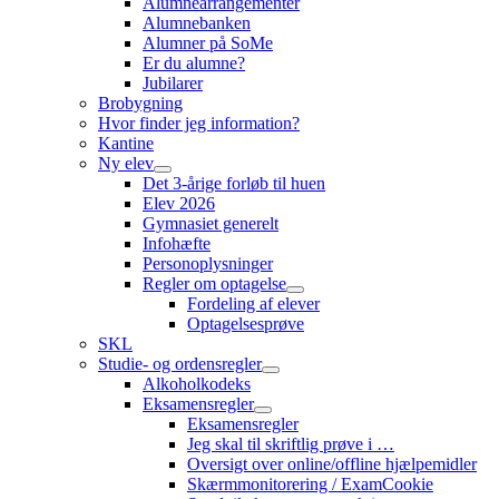
Alumnearrangementer
Alumnebanken
Alumner på SoMe
Er du alumne?
Jubilarer
Brobygning
Hvor finder jeg information?
Kantine
Ny elev
Det 3-årige forløb til huen
Elev 2026
Gymnasiet generelt
Infohæfte
Personoplysninger
Regler om optagelse
Fordeling af elever
Optagelsesprøve
SKL
Studie- og ordensregler
Alkoholkodeks
Eksamensregler
Eksamensregler
Jeg skal til skriftlig prøve i …
Oversigt over online/offline hjælpemidler
Skærmmonitorering / ExamCookie