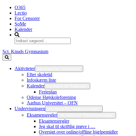
O365
Lectio
For Censorer
SoMe
Kalender
Sct. Knuds Gymnasium
Aktiviteter
vis menu for “Aktiviteter”
Efter skoletid
Infoskærm liste
Kalender
vis menu for “Kalender”
Ferieplan
Odense Højskoleforening
Aarhus Universitet – OFN
Undervisningen
vis menu for “Undervisningen”
Eksamensregler
vis menu for “Eksamensregler”
Eksamensregler
Jeg skal til skriftlig prøve i …
Oversigt over online/offline hjælpemidler