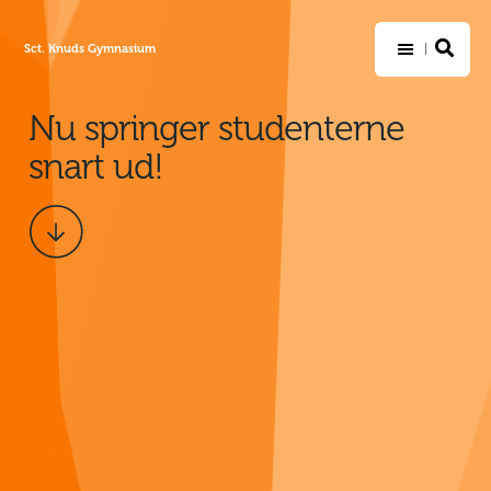
Sct. Knuds Gymnasium
Nu springer studenterne
snart ud!
Scroll
ned