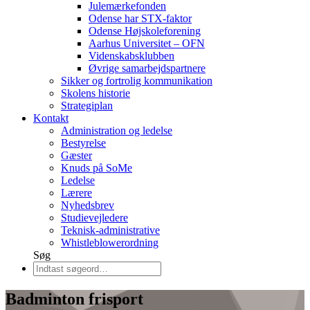
Julemærkefonden
Odense har STX-faktor
Odense Højskoleforening
Aarhus Universitet – OFN
Videnskabsklubben
Øvrige samarbejdspartnere
Sikker og fortrolig kommunikation
Skolens historie
Strategiplan
Kontakt
Administration og ledelse
Bestyrelse
Gæster
Knuds på SoMe
Ledelse
Lærere
Nyhedsbrev
Studievejledere
Teknisk-administrative
Whistleblowerordning
Søg
Badminton frisport