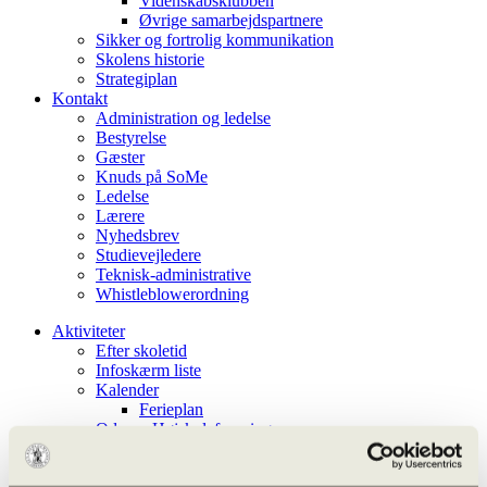
Videnskabsklubben
Øvrige samarbejdspartnere
Sikker og fortrolig kommunikation
Skolens historie
Strategiplan
Kontakt
Administration og ledelse
Bestyrelse
Gæster
Knuds på SoMe
Ledelse
Lærere
Nyhedsbrev
Studievejledere
Teknisk-administrative
Whistleblowerordning
Aktiviteter
Efter skoletid
Infoskærm liste
Kalender
Ferieplan
Odense Højskoleforening
Aarhus Universitet – OFN
Undervisningen