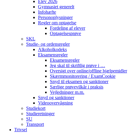
Elev 2026
Gymnasiet generelt
Infohæfte
Personoplysninger
Regler om optagelse
Fordeling af elever
Optagelsesprøve
SKL
Studie- og ordensregler
Alkoholkodeks
Eksamensregler
Eksamensregler
Jeg skal til skriftlig prøve i …
Oversigt over online/offline hjælpemidler
Skærmmonitorering / ExamCookie
Snyd til eksamen og sanktioner
Særlige prøvevilkår i praksis
Vejledninger m.m.
Snyd og sanktioner
Videoovervågning
Studiekort
Studieretninger
SU
Transport
Trivsel