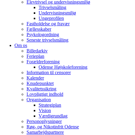
Elevtrivsel og undervisningsmiljø
Trivselsmåling
Undervisningsmiljø
Ungeprofilen
Fastholdelse og fravær
Fællesskaber
Psykologordning
Seneste trivselsmåling
Om os
Billedarkiv
Ferieplan
Forældreforening
Odense Højskoleforening
Information til censorer
Kalender
Knudepunktet
Kvalitetssikring
Lovpligtigt indhold
Organisation
Strategiplan
Vision
Værdigrundlag
Personoplysninger
Røg- og Nikotinfrit Odense
Samarbejdspartnere