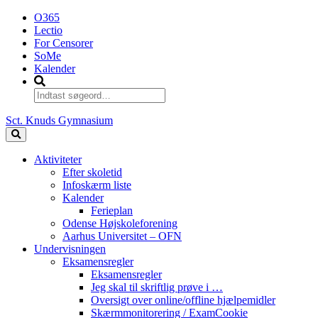
O365
Lectio
For Censorer
SoMe
Kalender
Sct. Knuds Gymnasium
Aktiviteter
Efter skoletid
Infoskærm liste
Kalender
Ferieplan
Odense Højskoleforening
Aarhus Universitet – OFN
Undervisningen
Eksamensregler
Eksamensregler
Jeg skal til skriftlig prøve i …
Oversigt over online/offline hjælpemidler
Skærmmonitorering / ExamCookie