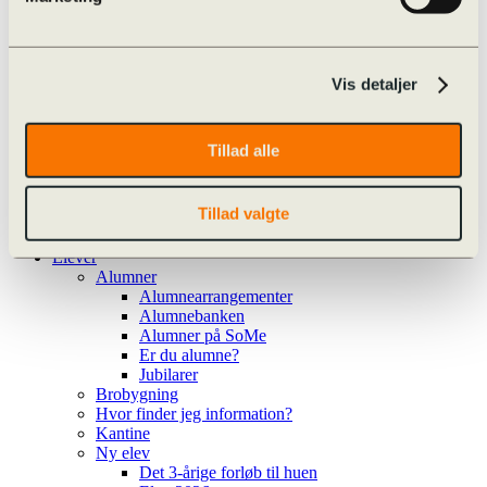
Valgfag
Særlige tilbud
Cambridge English
Særlig støtte i det treårige forløb
Læse- og Matematikvejledning
Vis detaljer
Procedure for hjælp
Procedure for hjælp
Ansøg om ekstra tid
Tillad alle
Ansøg om ekstra tid (ny i 1.g)
Team Danmark
Kalender
Tillad valgte
Ferieplan
Kalender
Elever
Alumner
Alumnearrangementer
Alumnebanken
Alumner på SoMe
Er du alumne?
Jubilarer
Brobygning
Hvor finder jeg information?
Kantine
Ny elev
Det 3-årige forløb til huen