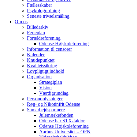
Fællesskaber
Psykologordning
Seneste trivselsmåling
Om os
Billedarkiv
Ferieplan
Forældreforening
Odense Højskoleforening
Information til censorer
Kalender
Knudepunktet
Kvalitetssikring
Lovpligtigt indhold
Organisation
Strategiplan
Vision
Værdigrundlag
Personoplysninger
Røg- og Nikotinfrit Odense
Samarbejdspartnere
Julemærkefonden
Odense har STX-faktor
Odense Højskoleforening
Aarhus Universitet – OFN