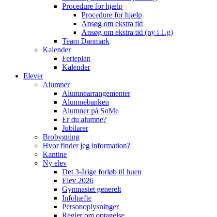
Procedure for hjælp
Procedure for hjælp
Ansøg om ekstra tid
Ansøg om ekstra tid (ny i 1.g)
Team Danmark
Kalender
Ferieplan
Kalender
Elever
Alumner
Alumnearrangementer
Alumnebanken
Alumner på SoMe
Er du alumne?
Jubilarer
Brobygning
Hvor finder jeg information?
Kantine
Ny elev
Det 3-årige forløb til huen
Elev 2026
Gymnasiet generelt
Infohæfte
Personoplysninger
Regler om optagelse