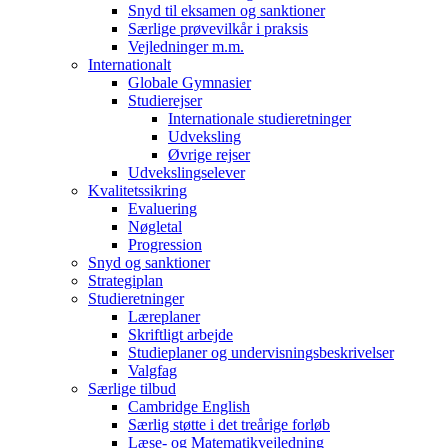
Snyd til eksamen og sanktioner
Særlige prøvevilkår i praksis
Vejledninger m.m.
Internationalt
Globale Gymnasier
Studierejser
Internationale studieretninger
Udveksling
Øvrige rejser
Udvekslingselever
Kvalitetssikring
Evaluering
Nøgletal
Progression
Snyd og sanktioner
Strategiplan
Studieretninger
Læreplaner
Skriftligt arbejde
Studieplaner og undervisningsbeskrivelser
Valgfag
Særlige tilbud
Cambridge English
Særlig støtte i det treårige forløb
Læse- og Matematikvejledning