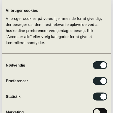
Eksamensregler
Eksamensregler
Jeg skal til skriftlig prøve i …
Vi bruger cookies
Oversigt over online/offline hjælpemidler
Skærmmonitorering / ExamCookie
Vi bruger cookies på vores hjemmeside for at give dig,
Snyd til eksamen og sanktioner
der besøger os, den mest relevante oplevelse ved at
Særlige prøvevilkår i praksis
huske dine præferencer ved gentagne besøg. Klik
Vejledninger m.m.
Internationalt
"Accepter alle" eller vælg kategorier for at give et
Globale Gymnasier
kontrolleret samtykke.
Studierejser
Internationale studieretninger
Udveksling
Øvrige rejser
Samtykkevalg
Udvekslingselever
Nødvendig
Kvalitetssikring
Evaluering
Nøgletal
Præferencer
Progression
Snyd og sanktioner
Strategiplan
Studieretninger
Statistik
Læreplaner
Skriftligt arbejde
Studieplaner og undervisningsbeskrivelser
Marketing