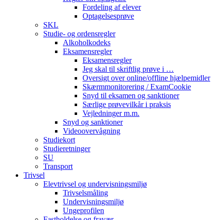
Fordeling af elever
Optagelsesprøve
SKL
Studie- og ordensregler
Alkoholkodeks
Eksamensregler
Eksamensregler
Jeg skal til skriftlig prøve i …
Oversigt over online/offline hjælpemidler
Skærmmonitorering / ExamCookie
Snyd til eksamen og sanktioner
Særlige prøvevilkår i praksis
Vejledninger m.m.
Snyd og sanktioner
Videoovervågning
Studiekort
Studieretninger
SU
Transport
Trivsel
Elevtrivsel og undervisningsmiljø
Trivselsmåling
Undervisningsmiljø
Ungeprofilen
Fastholdelse og fravær