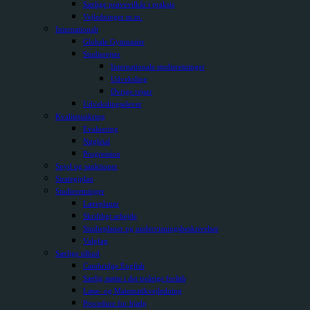
Særlige prøvevilkår i praksis
Vejledninger m.m.
Internationalt
Globale Gymnasier
Studierejser
Internationale studieretninger
Udveksling
Øvrige rejser
Udvekslingselever
Kvalitetssikring
Evaluering
Nøgletal
Progression
Snyd og sanktioner
Strategiplan
Studieretninger
Læreplaner
Skriftligt arbejde
Studieplaner og undervisningsbeskrivelser
Valgfag
Særlige tilbud
Cambridge English
Særlig støtte i det treårige forløb
Læse- og Matematikvejledning
Procedure for hjælp