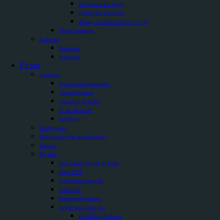
Procedure for hjælp
Ansøg om ekstra tid
Ansøg om ekstra tid (ny i 1.g)
Team Danmark
Kalender
Ferieplan
Kalender
Elever
Alumner
Alumnearrangementer
Alumnebanken
Alumner på SoMe
Er du alumne?
Jubilarer
Brobygning
Hvor finder jeg information?
Kantine
Ny elev
Det 3-årige forløb til huen
Elev 2026
Gymnasiet generelt
Infohæfte
Personoplysninger
Regler om optagelse
Fordeling af elever