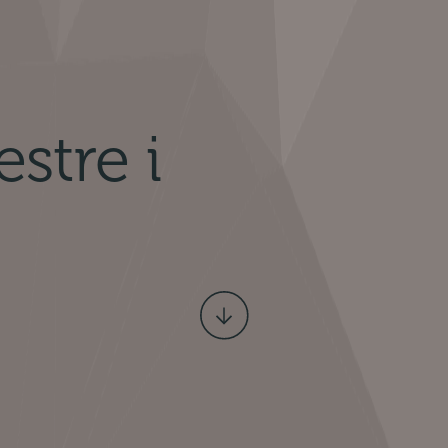
tre i
Scroll
ned