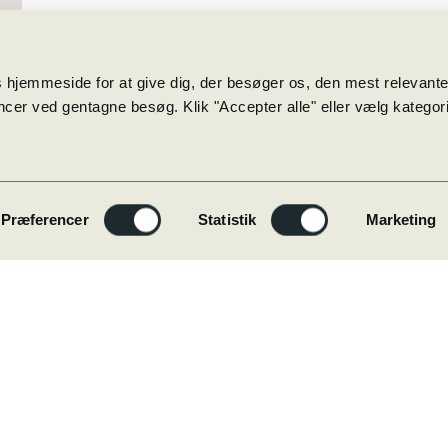
holde vejret i ren spænding. Efte
herrerne flot kalde sig for vindere
 hjemmeside for at give dig, der besøger os, den mest relevant
cer ved gentagne besøg. Klik "Accepter alle" eller vælg kategorie
Smilene var store og humøret va
Sct. Knuds Gymnasium kalde sig 
dame- og herrerække!
Præferencer
Statistik
Marketing
STORT TILLYKKE TIL BEGGE HOL
DM i Beach