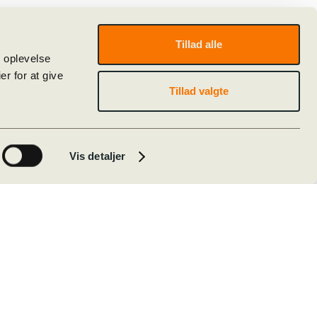
r et meget tæt 2. sæt kunne
.
Tillad alle
e oplevelse
r for at give
r højt. Da dagen var omme, kunne
Tillad valgte
danmarksmestre i beachvolley i
Vis detaljer
D!
volley i Odense d. 13. oktober 2021