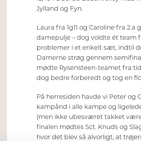
Jylland og Fyn.
Laura fra 1g11 og Caroline fra 2.
damepulje – dog voldte ét team 
problemer i et enkelt sæt, indtil 
Damerne strøg gennem semifinalen
mødte Rysensteen-teamet fra ti
dog bedre forberedt og tog en flot
På herresiden havde vi Peter og Ch
kampånd i alle kampe og ligelede
(men ikke ubesværet takket være
finalen mødtes Sct. Knuds og Slage
hvor det blev så alvorligt, at trø