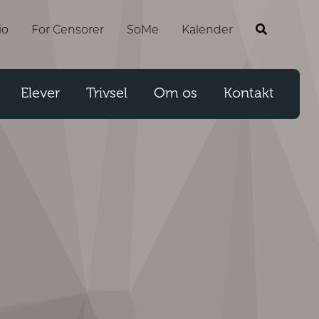
io
For Censorer
SoMe
Kalender
Elever
Trivsel
Om os
Kontakt