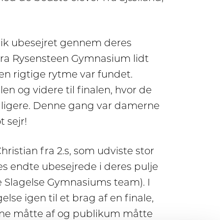
a gik ubesejret gennem deres
fra Rysensteen Gymnasium lidt
den rigtige rytme var fundet.
 og videre til finalen, hvor de
dligere. Denne gang var damerne
 sejr!
ristian fra 2.s, som udviste stor
s endte ubesejrede i deres pulje
 Slagelse Gymnasiums team). I
lse igen til et brag af en finale,
jerne måtte af og publikum måtte