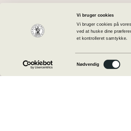
24.06.2026
Jubilar-invitation 2027
Vi bruger cookies
Vi bruger cookies på vores
23.06.2026
ved at huske dine præferen
et kontrolleret samtykke.
Tillykke med huerne!
02.06.2026
Samtykkevalg
Vikariat i matematik ved Sct.
Nødvendig
Knuds Gymnasium
01.05.2026
Første skoledag d. 12. august
2026
Nyhedsarkiv