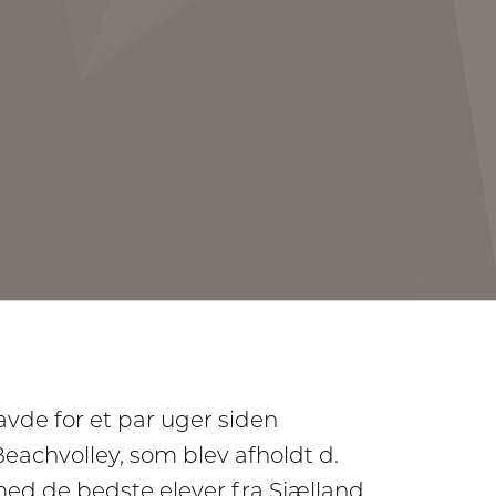
vde for et par uger siden
i Beachvolley, som blev afholdt d.
med de bedste elever fra Sjælland,