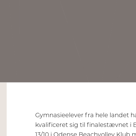
Gymnasieelever fra hele landet ha
kvalificeret sig til finalestævnet 
13/10 i Odense Beachvolley Klub 