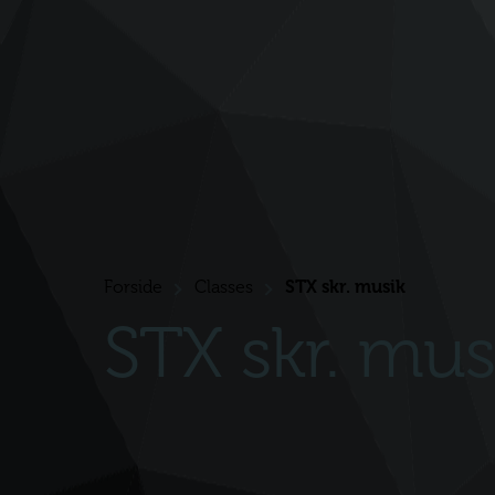
Forside
Classes
STX skr. musik
>
>
STX skr. mus