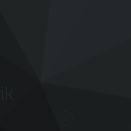
ik
Scroll