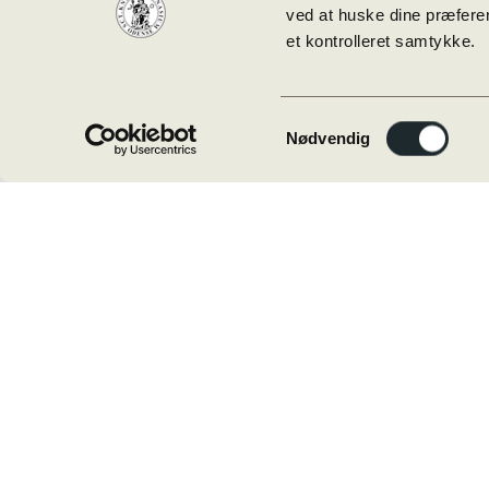
08:00 —
ved at huske dine præferen
et kontrolleret samtykke.
13:00
(5h)
Samtykkevalg
Nødvendig