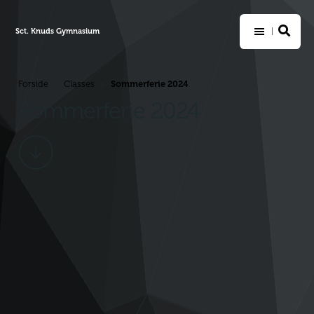
Sct. Knuds Gymnasium
Sommerferie 2024
Forside
Classes
>
>
Sommerferie 2024
Scroll
ned