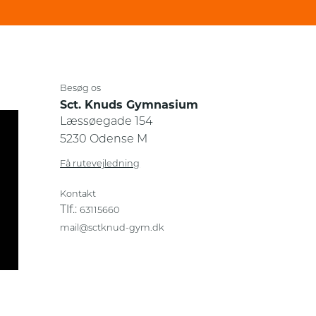
Besøg os
Sct. Knuds Gymnasium
Læssøegade 154
5230 Odense M
Få rutevejledning
Kontakt
Tlf.:
63115660
mail@sctknud-gym.dk