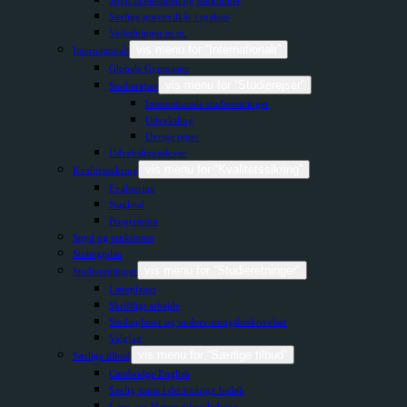
Særlige prøvevilkår i praksis
Vejledninger m.m.
vis menu for “Internationalt”
Internationalt
Globale Gymnasier
vis menu for “Studierejser”
Studierejser
Internationale studieretninger
Udveksling
Øvrige rejser
Udvekslingselever
vis menu for “Kvalitetssikring”
Kvalitetssikring
Evaluering
Nøgletal
Progression
Snyd og sanktioner
Strategiplan
vis menu for “Studieretninger”
Studieretninger
Læreplaner
Skriftligt arbejde
Studieplaner og undervisningsbeskrivelser
Valgfag
vis menu for “Særlige tilbud”
Særlige tilbud
Cambridge English
Særlig støtte i det treårige forløb
Læse- og Matematikvejledning