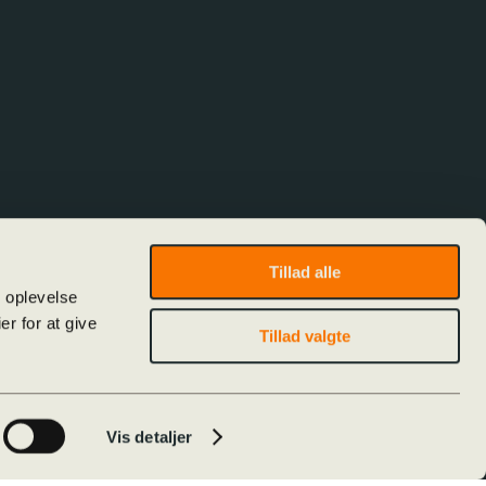
m moderne oplyst menneske tro på Gud?
Tillad alle
e oplevelse
r for at give
Tillad valgte
Vis detaljer