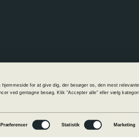
ng til foredrag
med Jens Olaf Pepke:
Fra Lys til Liv – kan man so
 hjemmeside for at give dig, der besøger os, den mest relevant
cer ved gentagne besøg. Klik "Accepter alle" eller vælg kategorie
Præferencer
Statistik
Marketing