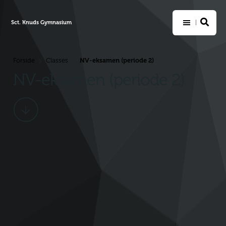
Sct. Knuds Gymnasium
NV-eksamen (periode 2)
Forside
Classes
>
>
NV-eksamen (periode 2)
Scroll
ned