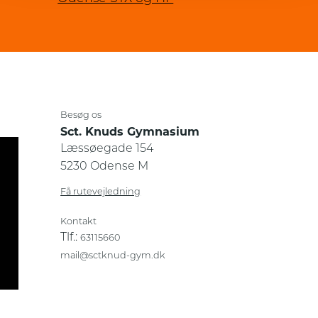
Besøg os
Sct. Knuds Gymnasium
Læssøegade 154
5230 Odense M
Få rutevejledning
Kontakt
Tlf.:
63115660
mail@sctknud-gym.dk