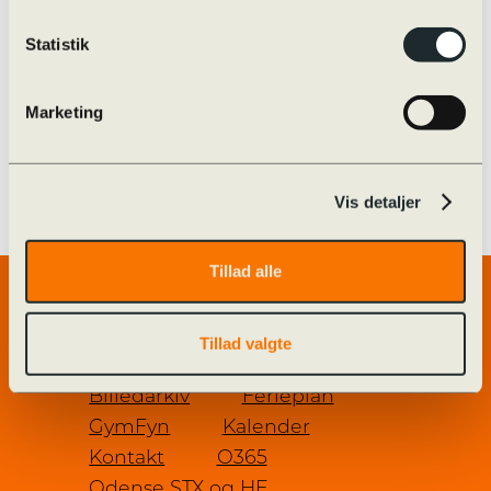
Statistik
oktober 31 @ 08:00 — november 1 @
15:15
Marketing
08:00 — 15:15
(31h 15′)
Vis detaljer
Tillad alle
Genveje
Tillad valgte
Forside
Alumner
Billedarkiv
Ferieplan
GymFyn
Kalender
Kontakt
O365
Odense STX og HF