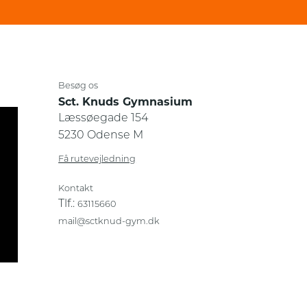
Besøg os
Sct. Knuds Gymnasium
Læssøegade 154
5230 Odense M
Få rutevejledning
Kontakt
Tlf.:
63115660
mail@sctknud-gym.dk