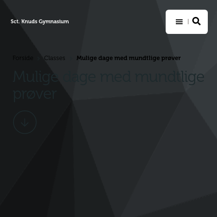
Sct. Knuds Gymnasium
Mulige dage med mundtlige prøver
Forside
Classes
>
>
Mulige dage med mundtlige
prøver
Scroll
ned