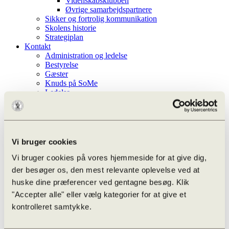
Videnskabsklubben
Øvrige samarbejdspartnere
Sikker og fortrolig kommunikation
Skolens historie
Strategiplan
Kontakt
Administration og ledelse
Bestyrelse
Gæster
Knuds på SoMe
Ledelse
Lærere
Nyhedsbrev
Studievejledere
Teknisk-administrative
Whistleblowerordning
Vi bruger cookies
Aktiviteter
Vi bruger cookies på vores hjemmeside for at give dig,
Efter skoletid
der besøger os, den mest relevante oplevelse ved at
Infoskærm liste
huske dine præferencer ved gentagne besøg. Klik
Kalender
Ferieplan
"Accepter alle" eller vælg kategorier for at give et
Odense Højskoleforening
kontrolleret samtykke.
Aarhus Universitet – OFN
Undervisningen