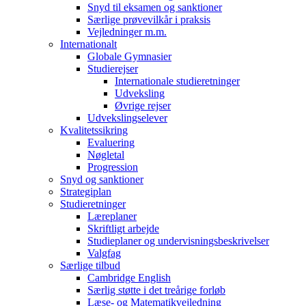
Snyd til eksamen og sanktioner
Særlige prøvevilkår i praksis
Vejledninger m.m.
Internationalt
Globale Gymnasier
Studierejser
Internationale studieretninger
Udveksling
Øvrige rejser
Udvekslingselever
Kvalitetssikring
Evaluering
Nøgletal
Progression
Snyd og sanktioner
Strategiplan
Studieretninger
Læreplaner
Skriftligt arbejde
Studieplaner og undervisningsbeskrivelser
Valgfag
Særlige tilbud
Cambridge English
Særlig støtte i det treårige forløb
Læse- og Matematikvejledning