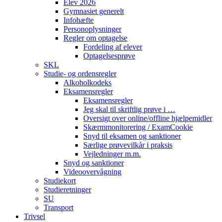
Elev 2026
Gymnasiet generelt
Infohæfte
Personoplysninger
Regler om optagelse
Fordeling af elever
Optagelsesprøve
SKL
Studie- og ordensregler
Alkoholkodeks
Eksamensregler
Eksamensregler
Jeg skal til skriftlig prøve i …
Oversigt over online/offline hjælpemidler
Skærmmonitorering / ExamCookie
Snyd til eksamen og sanktioner
Særlige prøvevilkår i praksis
Vejledninger m.m.
Snyd og sanktioner
Videoovervågning
Studiekort
Studieretninger
SU
Transport
Trivsel