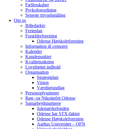
Fællesskaber
Psykologordning
Seneste trivselsmåling
Om os
Billedarkiv
Ferieplan
Forældreforening
Odense Højskoleforening
Information til censorer
Kalender
Knudepunktet
Kvalitetssikring
Lovpligtigt indhold
Organisation
Strategiplan
Vision
Værdigrundlag
Personoplysninger
Røg- og Nikotinfrit Odense
Samarbejdspartnere
Julemærkefonden
Odense har STX-faktor
Odense Højskoleforening
Aarhus Universitet – OFN