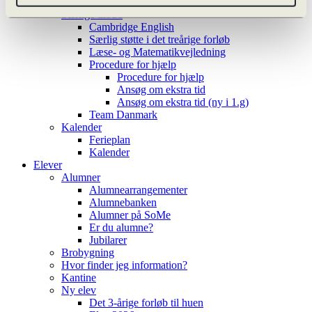
Valgfag
Særlige tilbud
Cambridge English
Særlig støtte i det treårige forløb
Læse- og Matematikvejledning
Procedure for hjælp
Procedure for hjælp
Ansøg om ekstra tid
Ansøg om ekstra tid (ny i 1.g)
Team Danmark
Kalender
Ferieplan
Kalender
Elever
Alumner
Alumnearrangementer
Alumnebanken
Alumner på SoMe
Er du alumne?
Jubilarer
Brobygning
Hvor finder jeg information?
Kantine
Ny elev
Det 3-årige forløb til huen