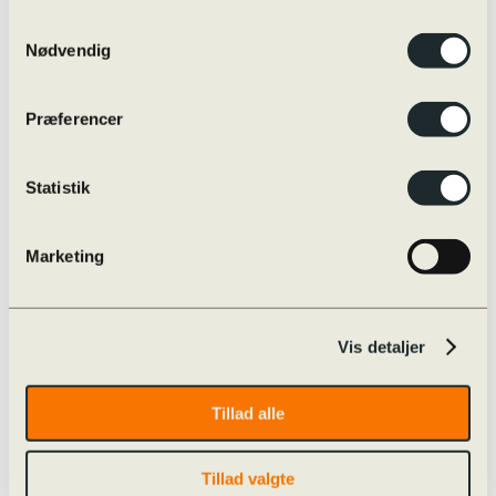
Eksamensregler
Eksamensregler
Samtykkevalg
Jeg skal til skriftlig prøve i …
Nødvendig
Oversigt over online/offline hjælpemidler
Skærmmonitorering / ExamCookie
Snyd til eksamen og sanktioner
Præferencer
Særlige prøvevilkår i praksis
Vejledninger m.m.
Internationalt
Globale Gymnasier
Statistik
Studierejser
Internationale studieretninger
Udveksling
Marketing
Øvrige rejser
Udvekslingselever
Kvalitetssikring
Evaluering
Nøgletal
Vis detaljer
Progression
Snyd og sanktioner
Strategiplan
Tillad alle
Studieretninger
Læreplaner
Skriftligt arbejde
Tillad valgte
Studieplaner og undervisningsbeskrivelser