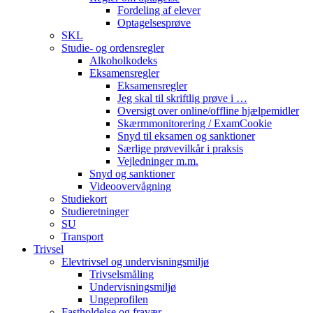
Fordeling af elever
Optagelsesprøve
SKL
Studie- og ordensregler
Alkoholkodeks
Eksamensregler
Eksamensregler
Jeg skal til skriftlig prøve i …
Oversigt over online/offline hjælpemidler
Skærmmonitorering / ExamCookie
Snyd til eksamen og sanktioner
Særlige prøvevilkår i praksis
Vejledninger m.m.
Snyd og sanktioner
Videoovervågning
Studiekort
Studieretninger
SU
Transport
Trivsel
Elevtrivsel og undervisningsmiljø
Trivselsmåling
Undervisningsmiljø
Ungeprofilen
Fastholdelse og fravær