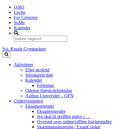
O365
Lectio
For Censorer
SoMe
Kalender
Sct. Knuds Gymnasium
Aktiviteter
Efter skoletid
Infoskærm liste
Kalender
Ferieplan
Odense Højskoleforening
Aarhus Universitet – OFN
Undervisningen
Eksamensregler
Eksamensregler
Jeg skal til skriftlig prøve i …
Oversigt over online/offline hjælpemidler
Skærmmonitorering / ExamCookie