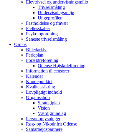
Elevtrivsel og undervisningsmiljø
Trivselsmåling
Undervisningsmiljø
Ungeprofilen
Fastholdelse og fravær
Fællesskaber
Psykologordning
Seneste trivselsmåling
Om os
Billedarkiv
Ferieplan
Forældreforening
Odense Højskoleforening
Information til censorer
Kalender
Knudepunktet
Kvalitetssikring
Lovpligtigt indhold
Organisation
Strategiplan
Vision
Værdigrundlag
Personoplysninger
Røg- og Nikotinfrit Odense
Samarbejdspartnere