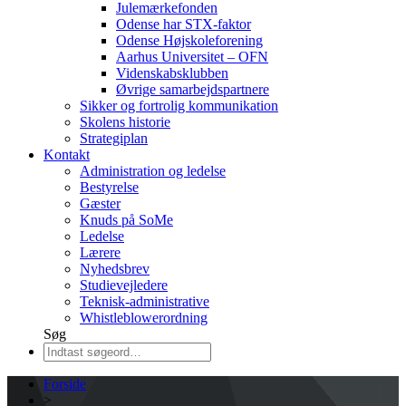
Julemærkefonden
Odense har STX-faktor
Odense Højskoleforening
Aarhus Universitet – OFN
Videnskabsklubben
Øvrige samarbejdspartnere
Sikker og fortrolig kommunikation
Skolens historie
Strategiplan
Kontakt
Administration og ledelse
Bestyrelse
Gæster
Knuds på SoMe
Ledelse
Lærere
Nyhedsbrev
Studievejledere
Teknisk-administrative
Whistleblowerordning
Søg
Forside
>