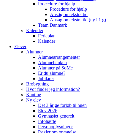
Procedure for hjælp
Procedure for hjælp
Ansøg om ekstra tid
Ansøg om ekstra tid (ny i 1.g)
Team Danmark
Kalender
Ferieplan
Kalender
Elever
Alumner
Alumnearrangementer
Alumnebanken
Alumner på SoMe
Er du alumne?
Jubilarer
Brobygning
Hvor finder jeg information?
Kantine
Ny elev
Det 3-årige forløb til huen
Elev 2026
Gymnasiet generelt
Infohæfte
Personoplysninger
Regler om optagelse