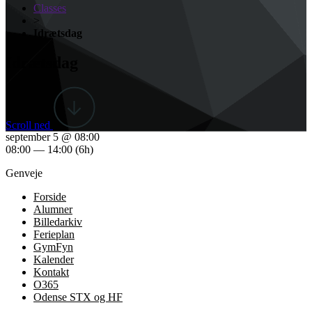
Classes
>
Idrætsdag
Idrætsdag
Scroll ned
september 5 @ 08:00
08:00 — 14:00
(6h)
Genveje
Forside
Alumner
Billedarkiv
Ferieplan
GymFyn
Kalender
Kontakt
O365
Odense STX og HF