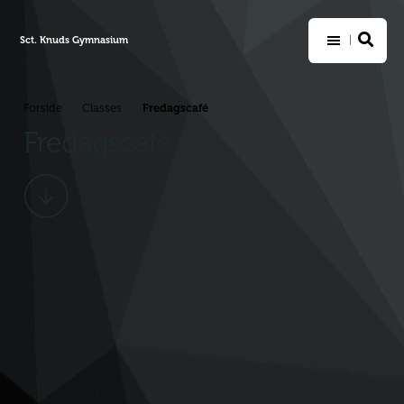
Sct. Knuds Gymnasium
Fredagscafé
Forside
Classes
>
>
Fredagscafé
Scroll
ned