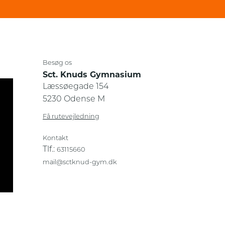
Besøg os
Sct. Knuds Gymnasium
Læssøegade 154
5230 Odense M
Få rutevejledning
Kontakt
Tlf.:
63115660
mail@sctknud-gym.dk