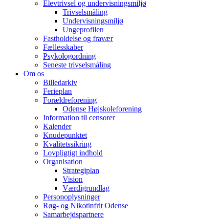
Elevtrivsel og undervisningsmiljø
Trivselsmåling
Undervisningsmiljø
Ungeprofilen
Fastholdelse og fravær
Fællesskaber
Psykologordning
Seneste trivselsmåling
Om os
Billedarkiv
Ferieplan
Forældreforening
Odense Højskoleforening
Information til censorer
Kalender
Knudepunktet
Kvalitetssikring
Lovpligtigt indhold
Organisation
Strategiplan
Vision
Værdigrundlag
Personoplysninger
Røg- og Nikotinfrit Odense
Samarbejdspartnere