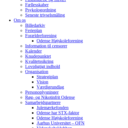
Fællesskaber
Psykologordning
Seneste trivselsmåling
Om os
Billedarkiv
Ferieplan
Forældreforening
Odense Højskoleforening
Information til censorer
Kalender
Knudepunktet
Kvalitetssikring
Lovpligtigt indhold
Organisation
Strategiplan
Vision
Værdigrundlag
Personoplysninger
Røg- og Nikotinfrit Odense
Samarbejdspartnere
Julemærkefonden
Odense har STX-faktor
Odense Højskoleforening
Aarhus Universitet – OFN