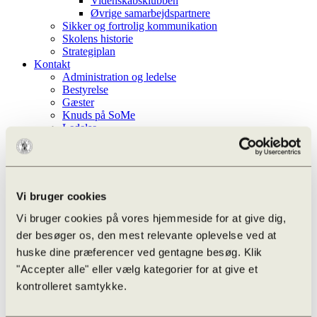
Videnskabsklubben
Øvrige samarbejdspartnere
Sikker og fortrolig kommunikation
Skolens historie
Strategiplan
Kontakt
Administration og ledelse
Bestyrelse
Gæster
Knuds på SoMe
Ledelse
Lærere
Nyhedsbrev
Studievejledere
Teknisk-administrative
Whistleblowerordning
Vi bruger cookies
Aktiviteter
Vi bruger cookies på vores hjemmeside for at give dig,
Efter skoletid
der besøger os, den mest relevante oplevelse ved at
Infoskærm liste
huske dine præferencer ved gentagne besøg. Klik
Kalender
Ferieplan
"Accepter alle" eller vælg kategorier for at give et
Odense Højskoleforening
kontrolleret samtykke.
Aarhus Universitet – OFN
Undervisningen