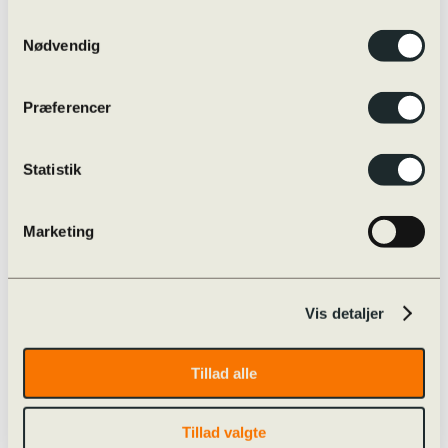
Eksamensregler
Eksamensregler
Samtykkevalg
Jeg skal til skriftlig prøve i …
Nødvendig
Oversigt over online/offline hjælpemidler
Skærmmonitorering / ExamCookie
Snyd til eksamen og sanktioner
Præferencer
Særlige prøvevilkår i praksis
Vejledninger m.m.
Internationalt
Globale Gymnasier
Statistik
Studierejser
Internationale studieretninger
Udveksling
Marketing
Øvrige rejser
Udvekslingselever
Kvalitetssikring
Evaluering
Nøgletal
Vis detaljer
Progression
Snyd og sanktioner
Strategiplan
Tillad alle
Studieretninger
Læreplaner
Skriftligt arbejde
Tillad valgte
Studieplaner og undervisningsbeskrivelser