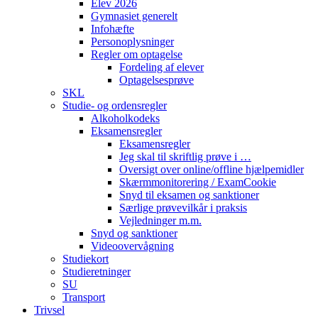
Elev 2026
Gymnasiet generelt
Infohæfte
Personoplysninger
Regler om optagelse
Fordeling af elever
Optagelsesprøve
SKL
Studie- og ordensregler
Alkoholkodeks
Eksamensregler
Eksamensregler
Jeg skal til skriftlig prøve i …
Oversigt over online/offline hjælpemidler
Skærmmonitorering / ExamCookie
Snyd til eksamen og sanktioner
Særlige prøvevilkår i praksis
Vejledninger m.m.
Snyd og sanktioner
Videoovervågning
Studiekort
Studieretninger
SU
Transport
Trivsel