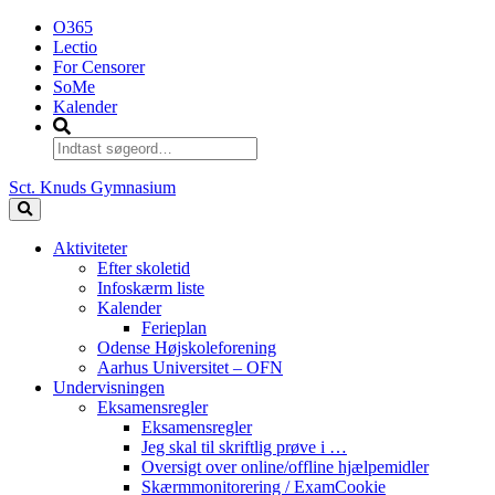
O365
Lectio
For Censorer
SoMe
Kalender
Sct. Knuds Gymnasium
Aktiviteter
Efter skoletid
Infoskærm liste
Kalender
Ferieplan
Odense Højskoleforening
Aarhus Universitet – OFN
Undervisningen
Eksamensregler
Eksamensregler
Jeg skal til skriftlig prøve i …
Oversigt over online/offline hjælpemidler
Skærmmonitorering / ExamCookie