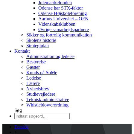
Julemærkefonden
Odense har STX-faktor
Odense Højskoleforening
Aarhus Universitet – OFN
Videnskabsklubben
Øvrige samarbejdspartnere
Sikker og fortrolig kommunikation
Skolens historie
Strategiplan
Kontakt
Administration og ledelse
Bestyrelse
Gæster
Knuds på SoMe
Ledelse
Lærere
Nyhedsbrev
Studievejledere
Teknisk-administrative
Whistleblowerordning
Søg
Forside
>