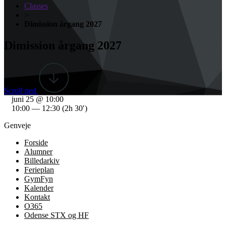
Classes
>
Dimission årgang 2027
Dimission årgang 2027
Scroll ned
juni 25 @ 10:00
10:00 — 12:30
(2h 30′)
Genveje
Forside
Alumner
Billedarkiv
Ferieplan
GymFyn
Kalender
Kontakt
O365
Odense STX og HF