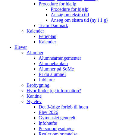
Procedure for hjælp
Procedure for hjælp
Ansøg om ekstra tid
Ansøg om ekstra tid (ny i 1.g)
Team Danmark
Kalender
Ferieplan
Kalender
Elever
Alumner
Alumnearrangementer
Alumnebanken
Alumner på SoMe
Er du alumne?
Jubilarer
Brobygning
Hvor finder jeg information?
Kantine
Ny elev
Det 3-årige forløb til huen
Elev 2026
Gymnasiet generelt
Infohæfte
Personoplysninger
Regler om optagelse