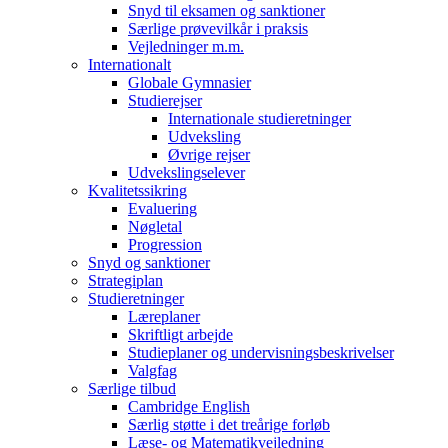
Snyd til eksamen og sanktioner
Særlige prøvevilkår i praksis
Vejledninger m.m.
Internationalt
Globale Gymnasier
Studierejser
Internationale studieretninger
Udveksling
Øvrige rejser
Udvekslingselever
Kvalitetssikring
Evaluering
Nøgletal
Progression
Snyd og sanktioner
Strategiplan
Studieretninger
Læreplaner
Skriftligt arbejde
Studieplaner og undervisningsbeskrivelser
Valgfag
Særlige tilbud
Cambridge English
Særlig støtte i det treårige forløb
Læse- og Matematikvejledning