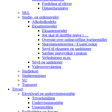
Fordeling af elever
Optagelsesprøve
SKL
Studie- og ordensregler
Alkoholkodeks
Eksamensregler
Eksamensregler
Jeg skal til skriftlig prøve i …
Oversigt over online/offline hjælpemidler
Skærmmonitorering / ExamCookie
Snyd til eksamen og sanktioner
Særlige prøvevilkår i praksis
Vejledninger m.m.
Snyd og sanktioner
Videoovervågning
Studiekort
Studieretninger
SU
Transport
Trivsel
Elevtrivsel og undervisningsmiljø
Trivselsmåling
Undervisningsmiljø
Ungeprofilen
Fastholdelse og fravær