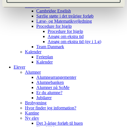
Valgfag
Særlige tilbud
Cambridge English
Særlig støtte i det treårige forløb
Læse- og Matematikvejledning
Procedure for hjælp
Procedure for hjælp
Ansøg om ekstra tid
Ansøg om ekstra tid (ny i 1.g)
Team Danmark
Kalender
Ferieplan
Kalender
Elever
Alumner
Alumnearrangementer
Alumnebanken
Alumner på SoMe
Er du alumne?
Jubilarer
Brobygning
Hvor finder jeg information?
Kantine
Ny elev
Det 3-årige forløb til huen