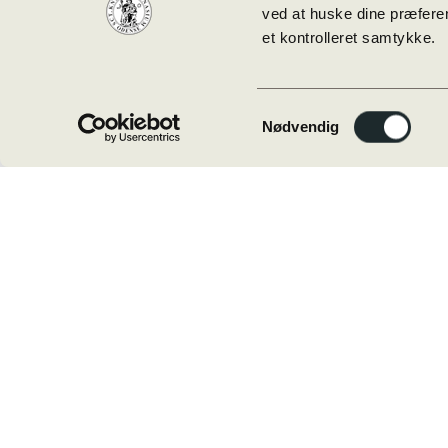
ved at huske dine præferen
et kontrolleret samtykke.
09:50 —
10:50
Samtykkevalg
(1h)
Nødvendig