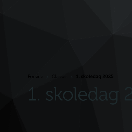
Forside
Classes
1. skoledag 2025
>
>
1. skoledag 