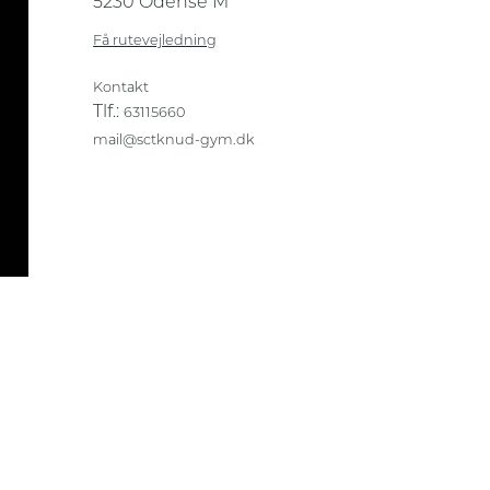
5230 Odense M
Få rutevejledning
Kontakt
Tlf.:
63115660
mail@sctknud-gym.dk
Privatlivs- og cookiepolitik
Sikker og fortrolig kommunikation
Transskriberinger af videoindhold
Webtilgængelighedserklæring