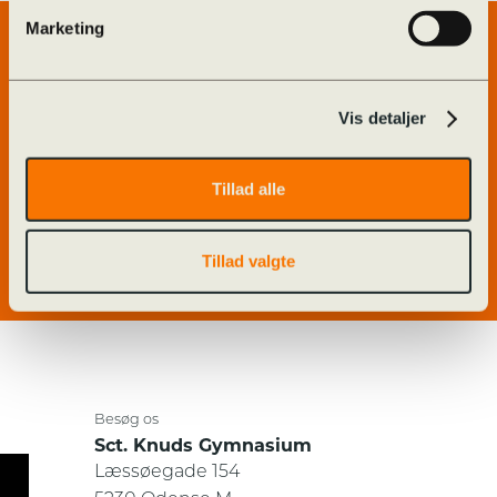
Marketing
Genveje
Forside
Alumner
Vis detaljer
Billedarkiv
Ferieplan
GymFyn
Kalender
Tillad alle
Kontakt
O365
Odense STX og HF
Tillad valgte
Besøg os
Sct. Knuds Gymnasium
Læssøegade 154