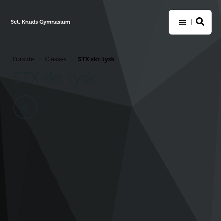
Sct. Knuds Gymnasium
STX skr. tysk
Forside
Classes
>
>
STX skr. tysk
Scroll
ned