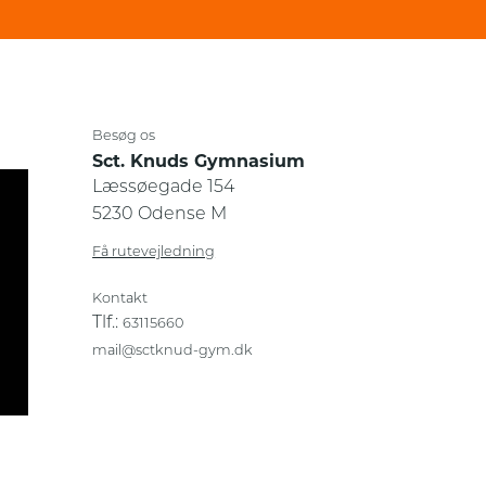
Besøg os
Sct. Knuds Gymnasium
Læssøegade 154
5230 Odense M
Få rutevejledning
Kontakt
Tlf.:
63115660
mail@sctknud-gym.dk