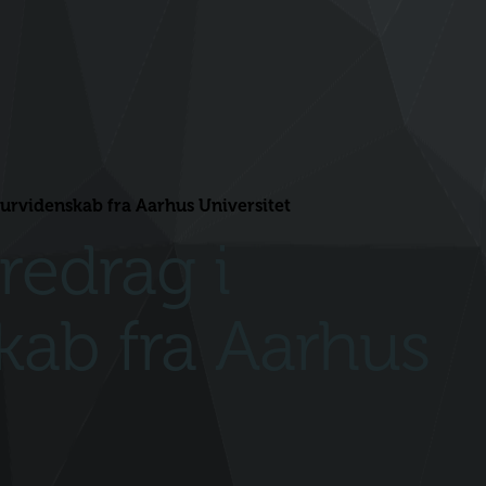
turvidenskab fra Aarhus Universitet
redrag i
kab fra Aarhus