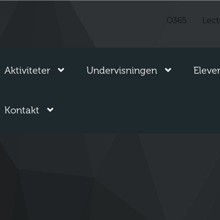
O365
Lect
vis
vis
Aktiviteter
Undervisningen
Eleve
menu
menu
for
for
vis
Kontakt
“Aktiviteter”
“Undervisn
menu
for
“Kontakt”