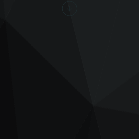
Scroll
ned