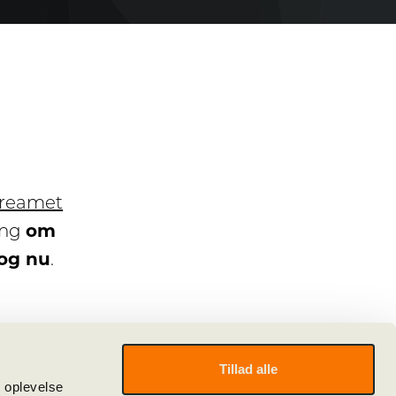
treamet
ang
om
 og nu
.
Tillad alle
e oplevelse