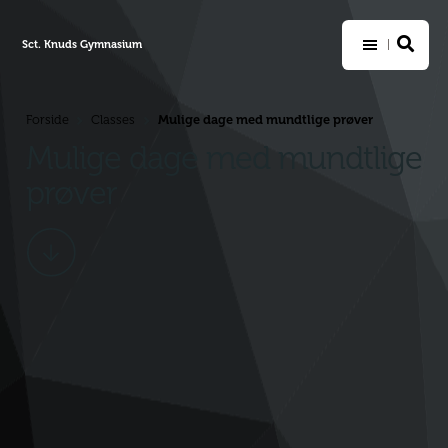
Sct. Knuds Gymnasium
Mulige dage med mundtlige prøver
Forside
Classes
>
>
Mulige dage med mundtlige
prøver
Scroll
ned