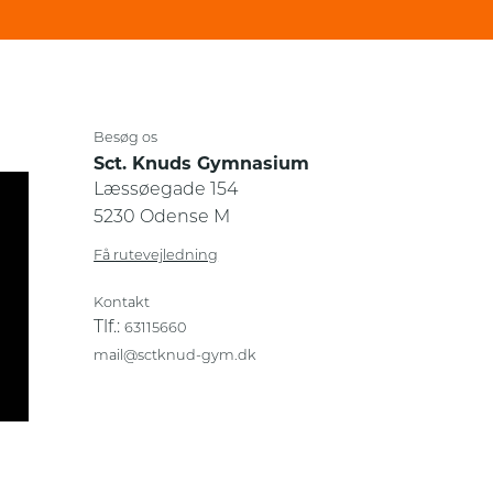
Besøg os
Sct. Knuds Gymnasium
Læssøegade 154
5230 Odense M
Få rutevejledning
Kontakt
Tlf.:
63115660
mail@sctknud-gym.dk