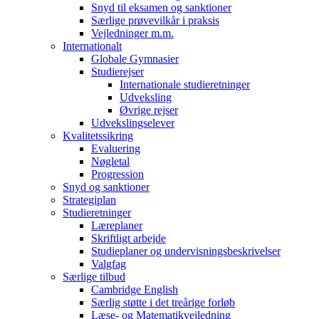
Snyd til eksamen og sanktioner
Særlige prøvevilkår i praksis
Vejledninger m.m.
Internationalt
Globale Gymnasier
Studierejser
Internationale studieretninger
Udveksling
Øvrige rejser
Udvekslingselever
Kvalitetssikring
Evaluering
Nøgletal
Progression
Snyd og sanktioner
Strategiplan
Studieretninger
Læreplaner
Skriftligt arbejde
Studieplaner og undervisningsbeskrivelser
Valgfag
Særlige tilbud
Cambridge English
Særlig støtte i det treårige forløb
Læse- og Matematikvejledning