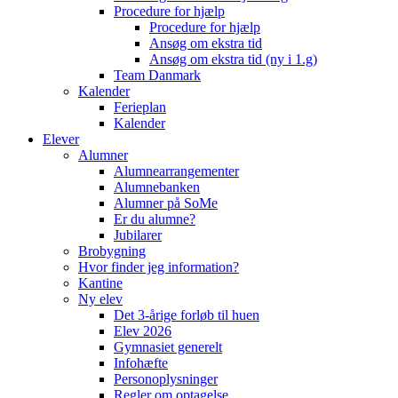
Procedure for hjælp
Procedure for hjælp
Ansøg om ekstra tid
Ansøg om ekstra tid (ny i 1.g)
Team Danmark
Kalender
Ferieplan
Kalender
Elever
Alumner
Alumnearrangementer
Alumnebanken
Alumner på SoMe
Er du alumne?
Jubilarer
Brobygning
Hvor finder jeg information?
Kantine
Ny elev
Det 3-årige forløb til huen
Elev 2026
Gymnasiet generelt
Infohæfte
Personoplysninger
Regler om optagelse