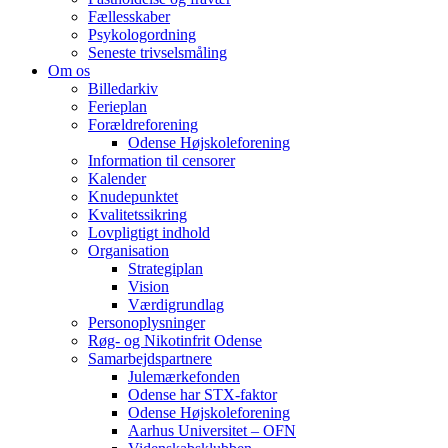
Fællesskaber
Psykologordning
Seneste trivselsmåling
Om os
Billedarkiv
Ferieplan
Forældreforening
Odense Højskoleforening
Information til censorer
Kalender
Knudepunktet
Kvalitetssikring
Lovpligtigt indhold
Organisation
Strategiplan
Vision
Værdigrundlag
Personoplysninger
Røg- og Nikotinfrit Odense
Samarbejdspartnere
Julemærkefonden
Odense har STX-faktor
Odense Højskoleforening
Aarhus Universitet – OFN