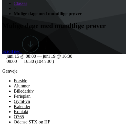
Classes
>
Mulige dage med mundtlige prøver
Mulige dage med mundtlige prøver
Scroll ned
juni 15 @ 08:00 — juni 19 @ 16:30
08:00 — 16:30
(104h 30′)
Genveje
Forside
Alumner
Billedarkiv
Ferieplan
GymFyn
Kalender
Kontakt
O365
Odense STX og HF