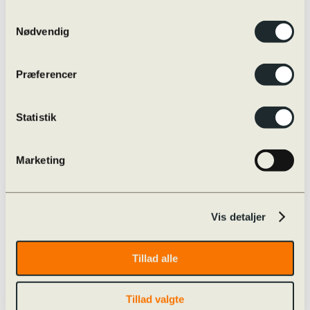
Eksamensregler
Eksamensregler
Samtykkevalg
Jeg skal til skriftlig prøve i …
Nødvendig
Oversigt over online/offline hjælpemidler
Skærmmonitorering / ExamCookie
Snyd til eksamen og sanktioner
Præferencer
Særlige prøvevilkår i praksis
Vejledninger m.m.
Internationalt
Globale Gymnasier
Statistik
Studierejser
Internationale studieretninger
Udveksling
Marketing
Øvrige rejser
Udvekslingselever
Kvalitetssikring
Evaluering
Nøgletal
Vis detaljer
Progression
Snyd og sanktioner
Strategiplan
Tillad alle
Studieretninger
Læreplaner
Skriftligt arbejde
Tillad valgte
Studieplaner og undervisningsbeskrivelser