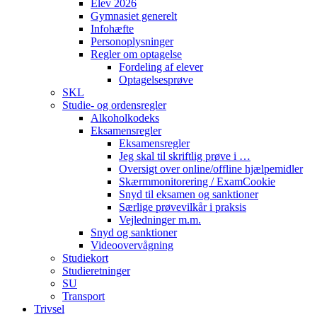
Elev 2026
Gymnasiet generelt
Infohæfte
Personoplysninger
Regler om optagelse
Fordeling af elever
Optagelsesprøve
SKL
Studie- og ordensregler
Alkoholkodeks
Eksamensregler
Eksamensregler
Jeg skal til skriftlig prøve i …
Oversigt over online/offline hjælpemidler
Skærmmonitorering / ExamCookie
Snyd til eksamen og sanktioner
Særlige prøvevilkår i praksis
Vejledninger m.m.
Snyd og sanktioner
Videoovervågning
Studiekort
Studieretninger
SU
Transport
Trivsel