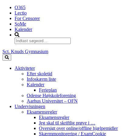
O365
Lectio
For Censorer
SoMe
Kalender
Sct. Knuds Gymnasium
Aktiviteter
Efter skoletid
Infoskærm liste
Kalender
Ferieplan
Odense Højskoleforening
Aarhus Universitet – OFN
Undervisningen
Eksamensregler
Eksamensregler
Jeg skal til skriftlig prøve i …
Oversigt over online/offline hjælpemidler
Skærmmonitorering / ExamCookie