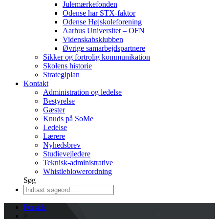
Julemærkefonden
Odense har STX-faktor
Odense Højskoleforening
Aarhus Universitet – OFN
Videnskabsklubben
Øvrige samarbejdspartnere
Sikker og fortrolig kommunikation
Skolens historie
Strategiplan
Kontakt
Administration og ledelse
Bestyrelse
Gæster
Knuds på SoMe
Ledelse
Lærere
Nyhedsbrev
Studievejledere
Teknisk-administrative
Whistleblowerordning
Søg
Forside
>