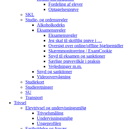
Fordeling af elever
Optagelsesprøve
SKL
Studie- og ordensregler
Alkoholkodeks
Eksamensregler
Eksamensregler
Jeg skal til skriftlig prøve i …
Oversigt over online/offline hjælpemidler
Skærmmonitorering / ExamCookie
Snyd til eksamen og sanktioner
Særlige prøvevilkår i praksis
Vejledninger m.m.
Snyd og sanktioner
Videoovervågning
Studiekort
Studieretninger
SU
Transport
Trivsel
Elevtrivsel og undervisningsmiljø
Trivselsmåling
Undervisningsmiljø
Ungeprofilen
Fastholdelse og fravær