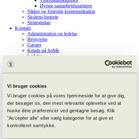
Videnskabsklubben
Øvrige samarbejdspartnere
Sikker og fortrolig kommunikation
Skolens historie
Strategiplan
Kontakt
Administration og ledelse
Bestyrelse
Gæster
Knuds på SoMe
Ledelse
Lærere
Nyhedsbrev
Studievejledere
Teknisk-administrative
Whistleblowerordning
Vi bruger cookies
Aktiviteter
Vi bruger cookies på vores hjemmeside for at give dig,
Efter skoletid
der besøger os, den mest relevante oplevelse ved at
Infoskærm liste
huske dine præferencer ved gentagne besøg. Klik
Kalender
Ferieplan
"Accepter alle" eller vælg kategorier for at give et
Odense Højskoleforening
kontrolleret samtykke.
Aarhus Universitet – OFN
Undervisningen