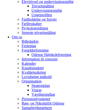
Elevtrivsel og undervisningsmiljø
Trivselsmåling
Undervisningsmiljø
Ungeprofilen
Fastholdelse og fravær
Fællesskaber
Psykologordning
Seneste trivselsmåling
Om os
Billedarkiv
Ferieplan
Forældreforening
Odense Højskoleforening
Information til censorer
Kalender
Knudepunktet
Kvalitetssikring
Lovpligtigt indhold
Organisation
Strategiplan
Vision
Værdigrundlag
Personoplysninger
Røg- og Nikotinfrit Odense
Samarbejdspartnere