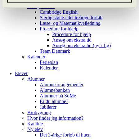
Valgfag
Særlige tilbud
Cambridge English
Særlig støtte i det treårige forløb
Læse- og Matematikvejledning
Procedure for hjælp
Procedure for hjælp
Ansøg om ekstra tid
Ansøg om ekstra tid (ny i 1.g)
Team Danmark
Kalender
Ferieplan
Kalender
Elever
Alumner
Alumnearrangementer
Alumnebanken
Alumner på SoMe
Er du alumne?
Jubilarer
Brobygning
Hvor finder jeg information?
Kantine
Ny elev
Det 3-årige forløb til huen