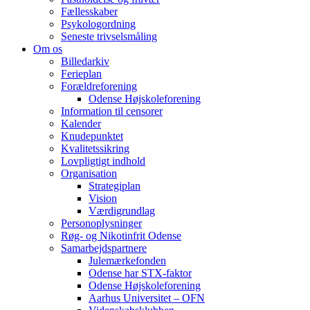
Fællesskaber
Psykologordning
Seneste trivselsmåling
Om os
Billedarkiv
Ferieplan
Forældreforening
Odense Højskoleforening
Information til censorer
Kalender
Knudepunktet
Kvalitetssikring
Lovpligtigt indhold
Organisation
Strategiplan
Vision
Værdigrundlag
Personoplysninger
Røg- og Nikotinfrit Odense
Samarbejdspartnere
Julemærkefonden
Odense har STX-faktor
Odense Højskoleforening
Aarhus Universitet – OFN