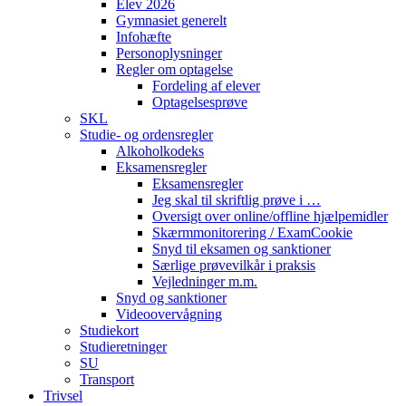
Elev 2026
Gymnasiet generelt
Infohæfte
Personoplysninger
Regler om optagelse
Fordeling af elever
Optagelsesprøve
SKL
Studie- og ordensregler
Alkoholkodeks
Eksamensregler
Eksamensregler
Jeg skal til skriftlig prøve i …
Oversigt over online/offline hjælpemidler
Skærmmonitorering / ExamCookie
Snyd til eksamen og sanktioner
Særlige prøvevilkår i praksis
Vejledninger m.m.
Snyd og sanktioner
Videoovervågning
Studiekort
Studieretninger
SU
Transport
Trivsel