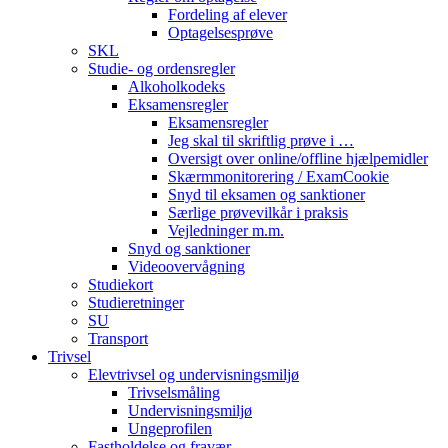
Fordeling af elever
Optagelsesprøve
SKL
Studie- og ordensregler
Alkoholkodeks
Eksamensregler
Eksamensregler
Jeg skal til skriftlig prøve i …
Oversigt over online/offline hjælpemidler
Skærmmonitorering / ExamCookie
Snyd til eksamen og sanktioner
Særlige prøvevilkår i praksis
Vejledninger m.m.
Snyd og sanktioner
Videoovervågning
Studiekort
Studieretninger
SU
Transport
Trivsel
Elevtrivsel og undervisningsmiljø
Trivselsmåling
Undervisningsmiljø
Ungeprofilen
Fastholdelse og fravær