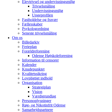
Elevtrivsel og undervisningsmiljø
Trivselsmåling
Undervisningsmiljø
Ungeprofilen
Fastholdelse og fravær
Fællesskaber
Psykologordning
Seneste trivselsmåling
Om os
Billedarkiv
Ferieplan
Forældreforening
Odense Højskoleforening
Information til censorer
Kalender
Knudepunktet
Kvalitetssikring
Lovpligtigt indhold
Organisation
Strategiplan
Vision
Værdigrundlag
Personoplysninger
Røg- og Nikotinfrit Odense
Samarbejdspartnere