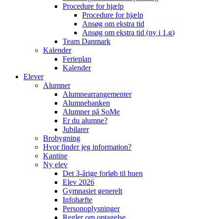
Procedure for hjælp
Procedure for hjælp
Ansøg om ekstra tid
Ansøg om ekstra tid (ny i 1.g)
Team Danmark
Kalender
Ferieplan
Kalender
Elever
Alumner
Alumnearrangementer
Alumnebanken
Alumner på SoMe
Er du alumne?
Jubilarer
Brobygning
Hvor finder jeg information?
Kantine
Ny elev
Det 3-årige forløb til huen
Elev 2026
Gymnasiet generelt
Infohæfte
Personoplysninger
Regler om optagelse