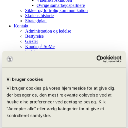
Videnskabsklubben
Øvrige samarbejdspartnere
Sikker og fortrolig kommunikation
Skolens historie
Strategiplan
Kontakt
Administration og ledelse
Bestyrelse
Gæster
Knuds på SoMe
Ledelse
Lærere
Nyhedsbrev
Studievejledere
Teknisk-administrative
Whistleblowerordning
Vi bruger cookies
Aktiviteter
Vi bruger cookies på vores hjemmeside for at give dig,
Efter skoletid
der besøger os, den mest relevante oplevelse ved at
Infoskærm liste
huske dine præferencer ved gentagne besøg. Klik
Kalender
Ferieplan
"Accepter alle" eller vælg kategorier for at give et
Odense Højskoleforening
kontrolleret samtykke.
Aarhus Universitet – OFN
Undervisningen