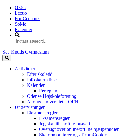
O365
Lectio
For Censorer
SoMe
Kalender
Sct. Knuds Gymnasium
Aktiviteter
Efter skoletid
Infoskærm liste
Kalender
Ferieplan
Odense Højskoleforening
Aarhus Universitet – OFN
Undervisningen
Eksamensregler
Eksamensregler
Jeg skal til skriftlig prøve i …
Oversigt over online/offline hjælpemidler
Skærmmonitorering / ExamCookie