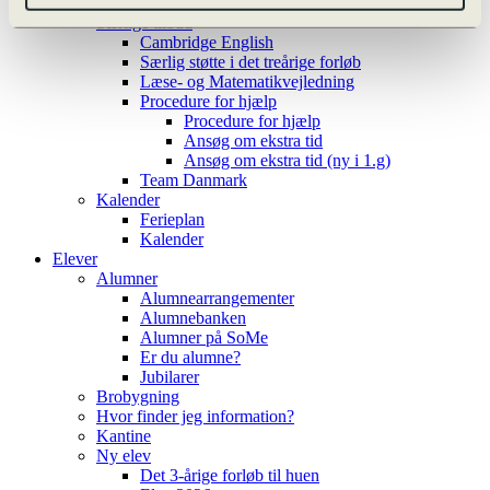
Valgfag
Særlige tilbud
Cambridge English
Særlig støtte i det treårige forløb
Læse- og Matematikvejledning
Procedure for hjælp
Procedure for hjælp
Ansøg om ekstra tid
Ansøg om ekstra tid (ny i 1.g)
Team Danmark
Kalender
Ferieplan
Kalender
Elever
Alumner
Alumnearrangementer
Alumnebanken
Alumner på SoMe
Er du alumne?
Jubilarer
Brobygning
Hvor finder jeg information?
Kantine
Ny elev
Det 3-årige forløb til huen