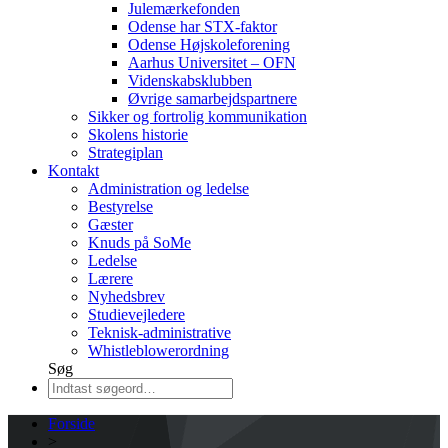
Julemærkefonden
Odense har STX-faktor
Odense Højskoleforening
Aarhus Universitet – OFN
Videnskabsklubben
Øvrige samarbejdspartnere
Sikker og fortrolig kommunikation
Skolens historie
Strategiplan
Kontakt
Administration og ledelse
Bestyrelse
Gæster
Knuds på SoMe
Ledelse
Lærere
Nyhedsbrev
Studievejledere
Teknisk-administrative
Whistleblowerordning
Søg
Forside
>