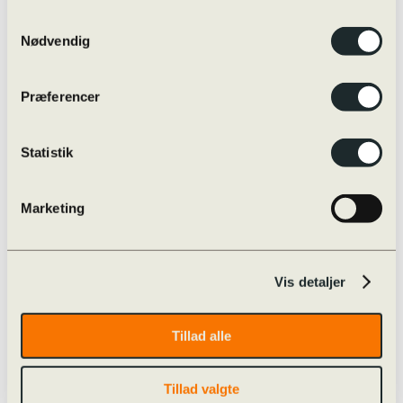
Eksamensregler
Eksamensregler
Samtykkevalg
Jeg skal til skriftlig prøve i …
Nødvendig
Oversigt over online/offline hjælpemidler
Skærmmonitorering / ExamCookie
Snyd til eksamen og sanktioner
Præferencer
Særlige prøvevilkår i praksis
Vejledninger m.m.
Internationalt
Globale Gymnasier
Statistik
Studierejser
Internationale studieretninger
Udveksling
Marketing
Øvrige rejser
Udvekslingselever
Kvalitetssikring
Evaluering
Nøgletal
Vis detaljer
Progression
Snyd og sanktioner
Strategiplan
Tillad alle
Studieretninger
Læreplaner
Skriftligt arbejde
Tillad valgte
Studieplaner og undervisningsbeskrivelser