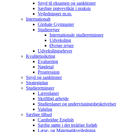
Snyd til eksamen og sanktioner
Særlige prøvevilkår i praksis
Vejledninger m.m.
Internationalt
Globale Gymnasier
Studierejser
Internationale studieretninger
Udveksling
Øvrige rejser
Udvekslingselever
Kvalitetssikring
Evaluering
Nøgletal
Progression
Snyd og sanktioner
Strategiplan
Studieretninger
Læreplaner
Skriftligt arbejde
Studieplaner og undervisningsbeskrivelser
Valgfag
Særlige tilbud
Cambridge English
Særlig støtte i det treårige forløb
Læse- og Matematikvejledning