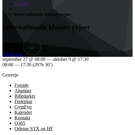
Classes
>
Internationale klasser rejser
Internationale klasser rejser
Scroll ned
september 27 @ 08:00 — oktober 9 @ 17:30
08:00 — 17:30
(297h 30′)
Genveje
Forside
Alumner
Billedarkiv
Ferieplan
GymFyn
Kalender
Kontakt
O365
Odense STX og HF