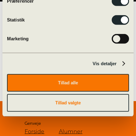
Præferencer
Statistik
juni 24 @ 17:00
17:00 — 19:00
(2h)
Marketing
Kom og se med, når
3.g’erne ankommer i flotte
Vis detaljer
køretøjer og danser Les
Lanciers.
Tillad alle
Tillad valgte
Genveje
Forside
Alumner