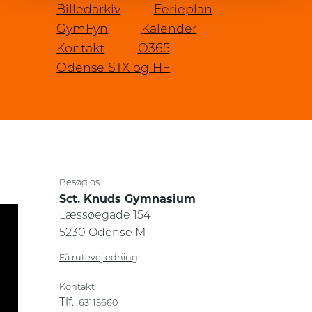
Billedarkiv
Ferieplan
GymFyn
Kalender
Kontakt
O365
Odense STX og HF
Besøg os
Sct. Knuds Gymnasium
Læssøegade 154
5230 Odense M
Få rutevejledning
Kontakt
Tlf.:
63115660