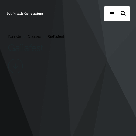
Sct. Knuds Gymnasium
Gallafest
Forside
Classes
>
>
Gallafest
Scroll
ned