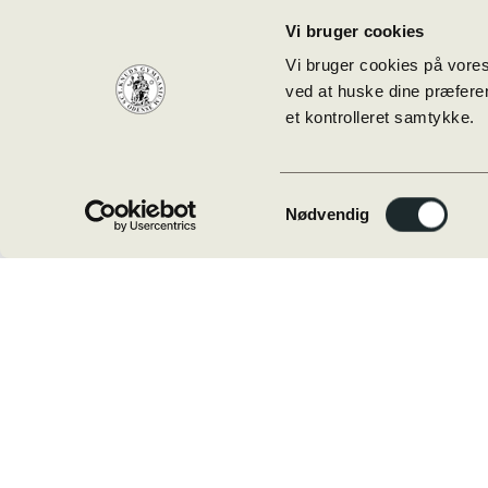
08:00
Vi bruger cookies
Vi bruger cookies på vores
—
ved at huske dine præferen
marts
et kontrolleret samtykke.
25 @
15:00
Samtykkevalg
Nødvendig
08:00 —
15:00
(319h)