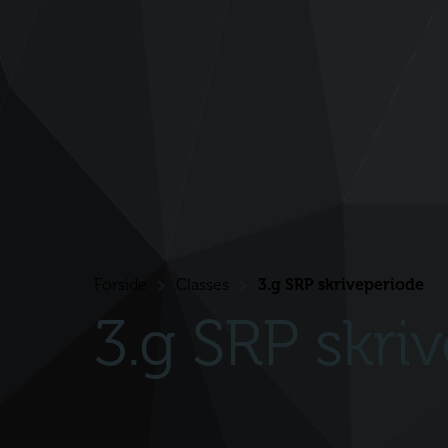
Forside
Classes
3.g SRP skriveperiode
>
>
3.g SRP skri