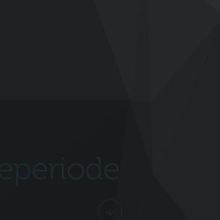
veperiode
Scroll