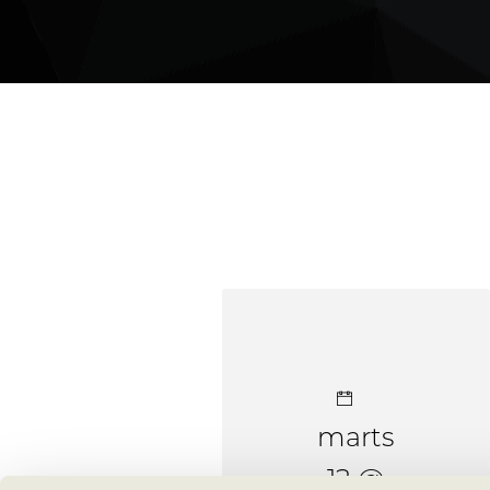
marts
12 @