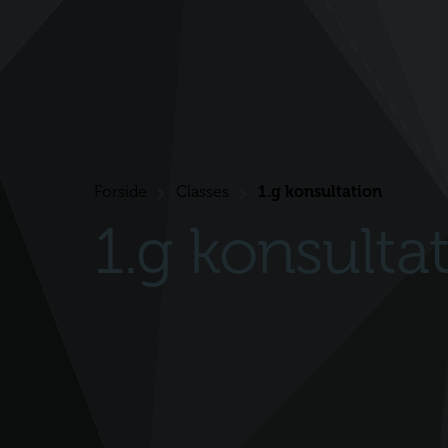
Forside
Classes
1.g konsultation
>
>
1.g konsulta