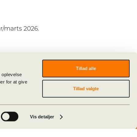
ar/marts 2026.
Tillad alle
e oplevelse
r for at give
Tillad valgte
Alumner
Ferieplan
Kalender
Vis detaljer
O365
X og HF