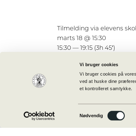
Tilmelding via elevens skol
marts 18 @ 15:30
15:30 — 19:15
(3h 45′)
Vi bruger cookies
Vi bruger cookies på vores
ved at huske dine præferen
et kontrolleret samtykke.
Besøg os
Sct. Knuds
Samtykkevalg
Nødvendig
Gymnasium
Læssøegade 15