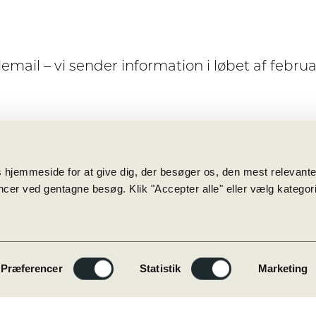
email – vi sender information i løbet af febru
 hjemmeside for at give dig, der besøger os, den mest relevant
cer ved gentagne besøg. Klik "Accepter alle" eller vælg kategorie
Genveje
Forside
Billedarkiv
GymFyn
Præferencer
Statistik
Marketing
Kontakt
4
Odense ST