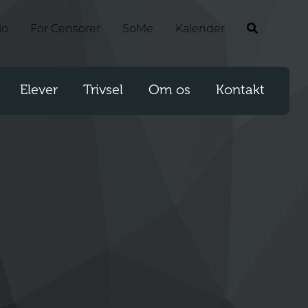
io
For Censorer
SoMe
Kalender
Elever
Trivsel
Om os
Kontakt