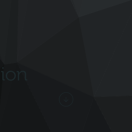
tion
Scroll
ned