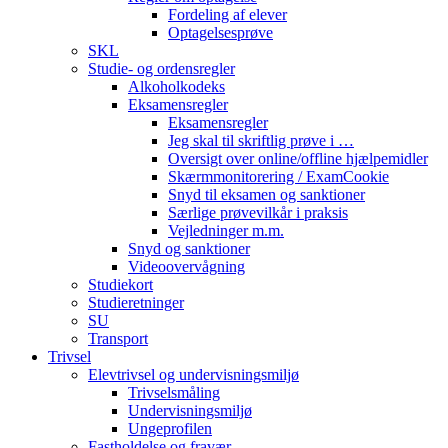
Fordeling af elever
Optagelsesprøve
SKL
Studie- og ordensregler
Alkoholkodeks
Eksamensregler
Eksamensregler
Jeg skal til skriftlig prøve i …
Oversigt over online/offline hjælpemidler
Skærmmonitorering / ExamCookie
Snyd til eksamen og sanktioner
Særlige prøvevilkår i praksis
Vejledninger m.m.
Snyd og sanktioner
Videoovervågning
Studiekort
Studieretninger
SU
Transport
Trivsel
Elevtrivsel og undervisningsmiljø
Trivselsmåling
Undervisningsmiljø
Ungeprofilen
Fastholdelse og fravær