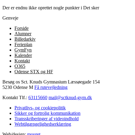
Der er endnu ikke oprettet nogle punkter i Det sker
Genveje
Forside
Alumner
Billedarkiv
Ferieplan
GymFyn
Kalender
Kontakt
O365
Odense STX og HF
Besøg os
Sct. Knuds Gymnasium
Læssøegade 154
5230 Odense M
Få rutevejledning
Kontakt
Tlf.:
63115660
mail@sctknud-gym.dk
Privatlivs- og cookiepolitik
Sikker og fortrolig kommunikation
Transskriberinger af videoindhold
Webtilgængelighedserklæring
Web/design:
mouret
.