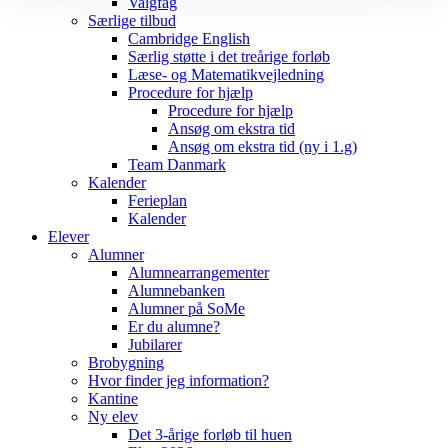
Valgfag
Særlige tilbud
Cambridge English
Særlig støtte i det treårige forløb
Læse- og Matematikvejledning
Procedure for hjælp
Procedure for hjælp
Ansøg om ekstra tid
Ansøg om ekstra tid (ny i 1.g)
Team Danmark
Kalender
Ferieplan
Kalender
Elever
Alumner
Alumnearrangementer
Alumnebanken
Alumner på SoMe
Er du alumne?
Jubilarer
Brobygning
Hvor finder jeg information?
Kantine
Ny elev
Det 3-årige forløb til huen