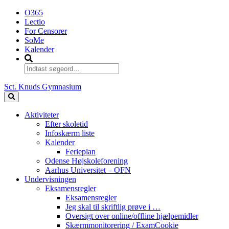
O365
Lectio
For Censorer
SoMe
Kalender
Sct. Knuds Gymnasium
Aktiviteter
Efter skoletid
Infoskærm liste
Kalender
Ferieplan
Odense Højskoleforening
Aarhus Universitet – OFN
Undervisningen
Eksamensregler
Eksamensregler
Jeg skal til skriftlig prøve i …
Oversigt over online/offline hjælpemidler
Skærmmonitorering / ExamCookie