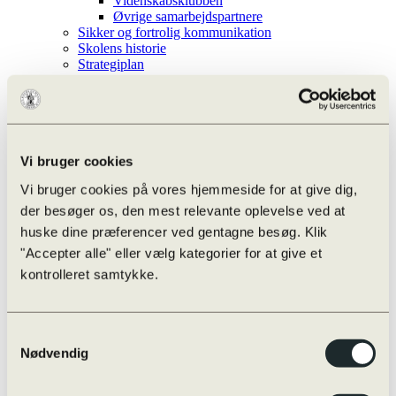
Videnskabsklubben
Øvrige samarbejdspartnere
Sikker og fortrolig kommunikation
Skolens historie
Strategiplan
Kontakt
Administration og ledelse
Bestyrelse
Gæster
Knuds på SoMe
Ledelse
Vi bruger cookies
Lærere
Vi bruger cookies på vores hjemmeside for at give dig,
Nyhedsbrev
Studievejledere
der besøger os, den mest relevante oplevelse ved at
Teknisk-administrative
huske dine præferencer ved gentagne besøg. Klik
Whistleblowerordning
"Accepter alle" eller vælg kategorier for at give et
Aktiviteter
kontrolleret samtykke.
Efter skoletid
Infoskærm liste
Kalender
Ferieplan
Samtykkevalg
Odense Højskoleforening
Nødvendig
Aarhus Universitet – OFN
Undervisningen