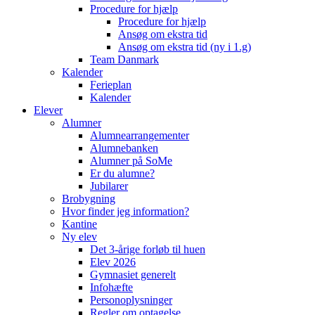
Procedure for hjælp
Procedure for hjælp
Ansøg om ekstra tid
Ansøg om ekstra tid (ny i 1.g)
Team Danmark
Kalender
Ferieplan
Kalender
Elever
Alumner
Alumnearrangementer
Alumnebanken
Alumner på SoMe
Er du alumne?
Jubilarer
Brobygning
Hvor finder jeg information?
Kantine
Ny elev
Det 3-årige forløb til huen
Elev 2026
Gymnasiet generelt
Infohæfte
Personoplysninger
Regler om optagelse