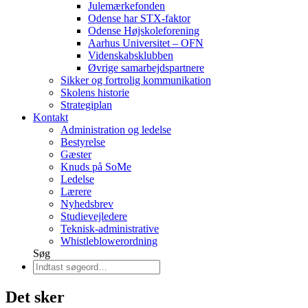
Julemærkefonden
Odense har STX-faktor
Odense Højskoleforening
Aarhus Universitet – OFN
Videnskabsklubben
Øvrige samarbejdspartnere
Sikker og fortrolig kommunikation
Skolens historie
Strategiplan
Kontakt
Administration og ledelse
Bestyrelse
Gæster
Knuds på SoMe
Ledelse
Lærere
Nyhedsbrev
Studievejledere
Teknisk-administrative
Whistleblowerordning
Søg
Det sker