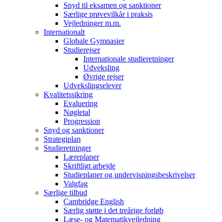
Snyd til eksamen og sanktioner
Særlige prøvevilkår i praksis
Vejledninger m.m.
Internationalt
Globale Gymnasier
Studierejser
Internationale studieretninger
Udveksling
Øvrige rejser
Udvekslingselever
Kvalitetssikring
Evaluering
Nøgletal
Progression
Snyd og sanktioner
Strategiplan
Studieretninger
Læreplaner
Skriftligt arbejde
Studieplaner og undervisningsbeskrivelser
Valgfag
Særlige tilbud
Cambridge English
Særlig støtte i det treårige forløb
Læse- og Matematikvejledning