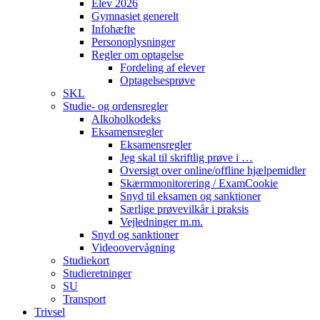
Elev 2026
Gymnasiet generelt
Infohæfte
Personoplysninger
Regler om optagelse
Fordeling af elever
Optagelsesprøve
SKL
Studie- og ordensregler
Alkoholkodeks
Eksamensregler
Eksamensregler
Jeg skal til skriftlig prøve i …
Oversigt over online/offline hjælpemidler
Skærmmonitorering / ExamCookie
Snyd til eksamen og sanktioner
Særlige prøvevilkår i praksis
Vejledninger m.m.
Snyd og sanktioner
Videoovervågning
Studiekort
Studieretninger
SU
Transport
Trivsel