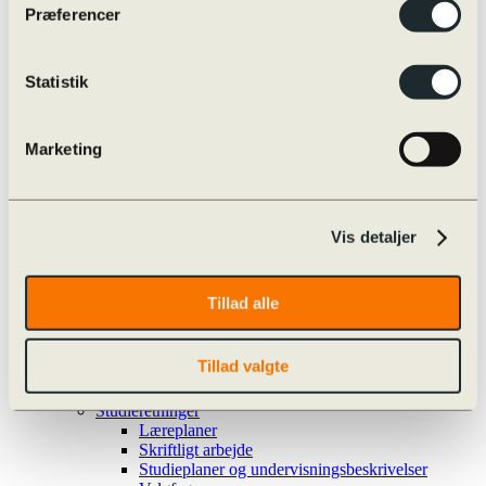
Eksamensregler
Præferencer
Eksamensregler
Jeg skal til skriftlig prøve i …
Oversigt over online/offline hjælpemidler
Skærmmonitorering / ExamCookie
Statistik
Snyd til eksamen og sanktioner
Særlige prøvevilkår i praksis
Vejledninger m.m.
Marketing
Internationalt
Globale Gymnasier
Studierejser
Internationale studieretninger
Udveksling
Vis detaljer
Øvrige rejser
Udvekslingselever
Kvalitetssikring
Tillad alle
Evaluering
Nøgletal
Progression
Tillad valgte
Snyd og sanktioner
Strategiplan
Studieretninger
Læreplaner
Skriftligt arbejde
Studieplaner og undervisningsbeskrivelser