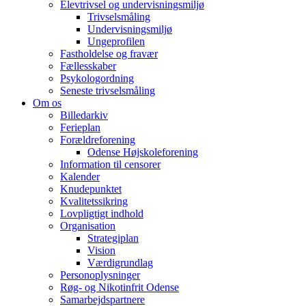
Elevtrivsel og undervisningsmiljø
Trivselsmåling
Undervisningsmiljø
Ungeprofilen
Fastholdelse og fravær
Fællesskaber
Psykologordning
Seneste trivselsmåling
Om os
Billedarkiv
Ferieplan
Forældreforening
Odense Højskoleforening
Information til censorer
Kalender
Knudepunktet
Kvalitetssikring
Lovpligtigt indhold
Organisation
Strategiplan
Vision
Værdigrundlag
Personoplysninger
Røg- og Nikotinfrit Odense
Samarbejdspartnere