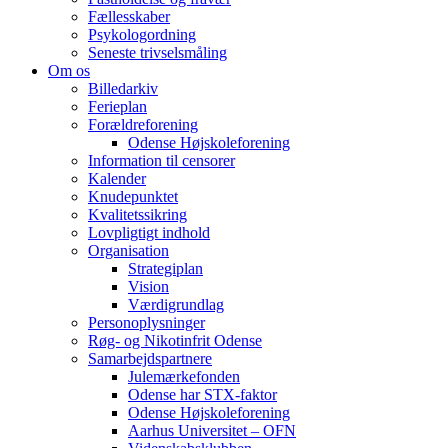
Fællesskaber
Psykologordning
Seneste trivselsmåling
Om os
Billedarkiv
Ferieplan
Forældreforening
Odense Højskoleforening
Information til censorer
Kalender
Knudepunktet
Kvalitetssikring
Lovpligtigt indhold
Organisation
Strategiplan
Vision
Værdigrundlag
Personoplysninger
Røg- og Nikotinfrit Odense
Samarbejdspartnere
Julemærkefonden
Odense har STX-faktor
Odense Højskoleforening
Aarhus Universitet – OFN