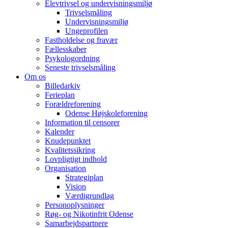
Elevtrivsel og undervisningsmiljø
Trivselsmåling
Undervisningsmiljø
Ungeprofilen
Fastholdelse og fravær
Fællesskaber
Psykologordning
Seneste trivselsmåling
Om os
Billedarkiv
Ferieplan
Forældreforening
Odense Højskoleforening
Information til censorer
Kalender
Knudepunktet
Kvalitetssikring
Lovpligtigt indhold
Organisation
Strategiplan
Vision
Værdigrundlag
Personoplysninger
Røg- og Nikotinfrit Odense
Samarbejdspartnere