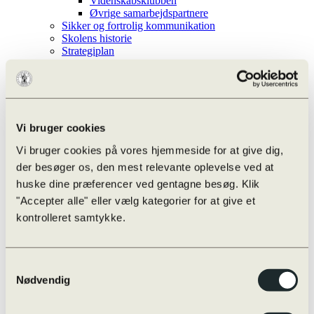
Videnskabsklubben
Øvrige samarbejdspartnere
Sikker og fortrolig kommunikation
Skolens historie
Strategiplan
Kontakt
Administration og ledelse
Bestyrelse
Gæster
Knuds på SoMe
Ledelse
Vi bruger cookies
Lærere
Vi bruger cookies på vores hjemmeside for at give dig,
Nyhedsbrev
Studievejledere
der besøger os, den mest relevante oplevelse ved at
Teknisk-administrative
huske dine præferencer ved gentagne besøg. Klik
Whistleblowerordning
"Accepter alle" eller vælg kategorier for at give et
Aktiviteter
kontrolleret samtykke.
Efter skoletid
Infoskærm liste
Kalender
Ferieplan
Samtykkevalg
Odense Højskoleforening
Nødvendig
Aarhus Universitet – OFN
Undervisningen