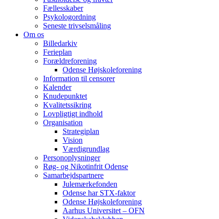
Fællesskaber
Psykologordning
Seneste trivselsmåling
Om os
Billedarkiv
Ferieplan
Forældreforening
Odense Højskoleforening
Information til censorer
Kalender
Knudepunktet
Kvalitetssikring
Lovpligtigt indhold
Organisation
Strategiplan
Vision
Værdigrundlag
Personoplysninger
Røg- og Nikotinfrit Odense
Samarbejdspartnere
Julemærkefonden
Odense har STX-faktor
Odense Højskoleforening
Aarhus Universitet – OFN