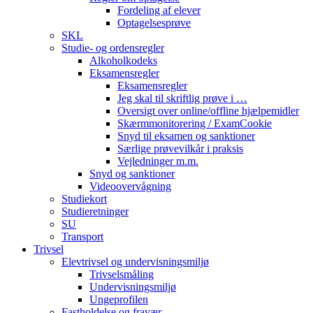
Fordeling af elever
Optagelsesprøve
SKL
Studie- og ordensregler
Alkoholkodeks
Eksamensregler
Eksamensregler
Jeg skal til skriftlig prøve i …
Oversigt over online/offline hjælpemidler
Skærmmonitorering / ExamCookie
Snyd til eksamen og sanktioner
Særlige prøvevilkår i praksis
Vejledninger m.m.
Snyd og sanktioner
Videoovervågning
Studiekort
Studieretninger
SU
Transport
Trivsel
Elevtrivsel og undervisningsmiljø
Trivselsmåling
Undervisningsmiljø
Ungeprofilen
Fastholdelse og fravær