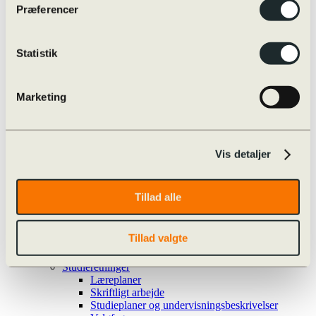
Eksamensregler
Præferencer
Eksamensregler
Jeg skal til skriftlig prøve i …
Oversigt over online/offline hjælpemidler
Skærmmonitorering / ExamCookie
Statistik
Snyd til eksamen og sanktioner
Særlige prøvevilkår i praksis
Vejledninger m.m.
Marketing
Internationalt
Globale Gymnasier
Studierejser
Internationale studieretninger
Udveksling
Vis detaljer
Øvrige rejser
Udvekslingselever
Kvalitetssikring
Tillad alle
Evaluering
Nøgletal
Progression
Tillad valgte
Snyd og sanktioner
Strategiplan
Studieretninger
Læreplaner
Skriftligt arbejde
Studieplaner og undervisningsbeskrivelser