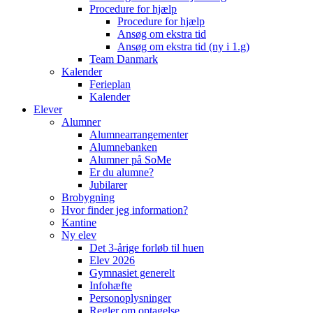
Procedure for hjælp
Procedure for hjælp
Ansøg om ekstra tid
Ansøg om ekstra tid (ny i 1.g)
Team Danmark
Kalender
Ferieplan
Kalender
Elever
Alumner
Alumnearrangementer
Alumnebanken
Alumner på SoMe
Er du alumne?
Jubilarer
Brobygning
Hvor finder jeg information?
Kantine
Ny elev
Det 3-årige forløb til huen
Elev 2026
Gymnasiet generelt
Infohæfte
Personoplysninger
Regler om optagelse