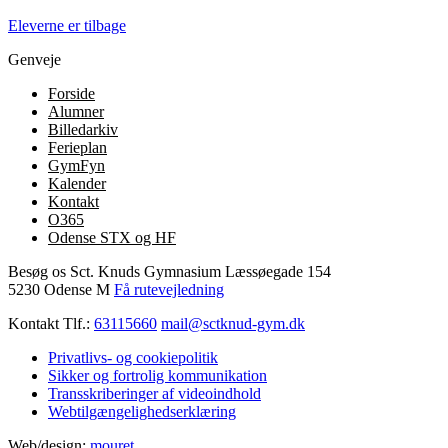
Eleverne er tilbage
Genveje
Forside
Alumner
Billedarkiv
Ferieplan
GymFyn
Kalender
Kontakt
O365
Odense STX og HF
Besøg os
Sct. Knuds Gymnasium
Læssøegade 154
5230 Odense M
Få rutevejledning
Kontakt
Tlf.:
63115660
mail@sctknud-gym.dk
Privatlivs- og cookiepolitik
Sikker og fortrolig kommunikation
Transskriberinger af videoindhold
Webtilgængelighedserklæring
Web/design:
mouret
.