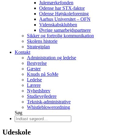
Julemærkefonden
Odense har STX-faktor
Odense Højskoleforening
Aarhus Universitet – OFN
Videnskabsklubben
Øvrige samarbejdspartnere
Sikker og fortrolig kommunikation
Skolens historie
Strategiplan
Kontakt
Administration og ledelse
Bestyrelse
Gæster
Knuds på SoMe
Ledelse
Lærere
Nyhedsbrev
Studievejledere
Teknisk-administrative
Whistleblowerordning
Søg
Udeskole