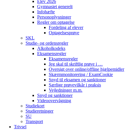
Elev 2026
Gymnasiet generelt
Infohæfte
Personoplysninger
Regler om optagelse
Fordeling af elever
Optagelsesprøve
SKL
Studie- og ordensregler
Alkoholkodeks
Eksamensregler
Eksamensregler
Jeg skal til skriftlig prøve i …
Oversigt over online/offline hjælpemidler
Skærmmonitorering / ExamCookie
Snyd til eksamen og sanktioner
Særlige prøvevilkår i praksis
Vejledninger m.m.
Snyd og sanktioner
Videoovervågning
Studiekort
Studieretninger
SU
Transport
Trivsel