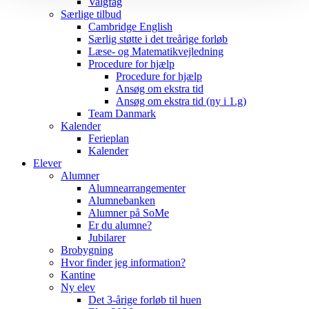
Valgfag
Særlige tilbud
Cambridge English
Særlig støtte i det treårige forløb
Læse- og Matematikvejledning
Procedure for hjælp
Procedure for hjælp
Ansøg om ekstra tid
Ansøg om ekstra tid (ny i 1.g)
Team Danmark
Kalender
Ferieplan
Kalender
Elever
Alumner
Alumnearrangementer
Alumnebanken
Alumner på SoMe
Er du alumne?
Jubilarer
Brobygning
Hvor finder jeg information?
Kantine
Ny elev
Det 3-årige forløb til huen