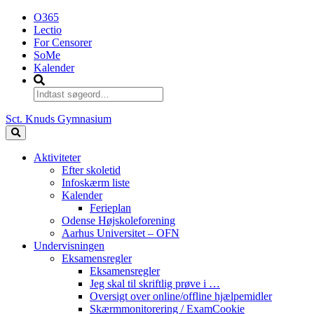
O365
Lectio
For Censorer
SoMe
Kalender
Sct. Knuds Gymnasium
Aktiviteter
Efter skoletid
Infoskærm liste
Kalender
Ferieplan
Odense Højskoleforening
Aarhus Universitet – OFN
Undervisningen
Eksamensregler
Eksamensregler
Jeg skal til skriftlig prøve i …
Oversigt over online/offline hjælpemidler
Skærmmonitorering / ExamCookie