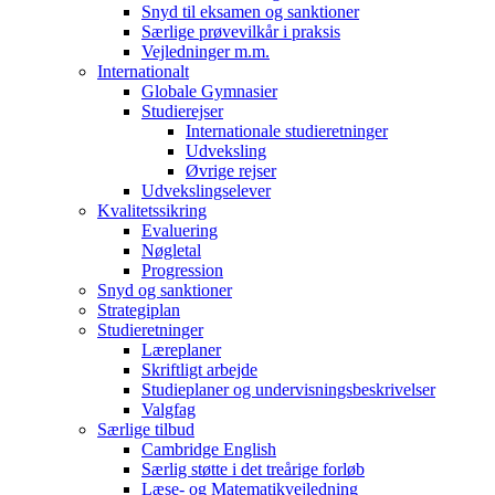
Snyd til eksamen og sanktioner
Særlige prøvevilkår i praksis
Vejledninger m.m.
Internationalt
Globale Gymnasier
Studierejser
Internationale studieretninger
Udveksling
Øvrige rejser
Udvekslingselever
Kvalitetssikring
Evaluering
Nøgletal
Progression
Snyd og sanktioner
Strategiplan
Studieretninger
Læreplaner
Skriftligt arbejde
Studieplaner og undervisningsbeskrivelser
Valgfag
Særlige tilbud
Cambridge English
Særlig støtte i det treårige forløb
Læse- og Matematikvejledning