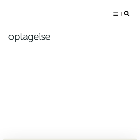
Sct. Knuds Gymnasium
optagelse