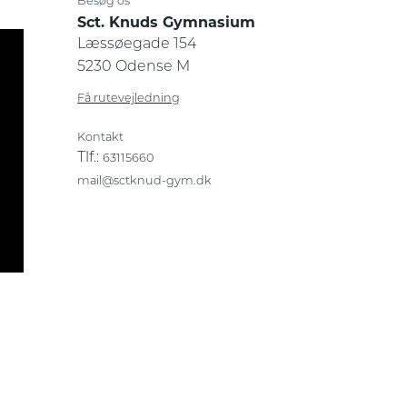
Besøg os
Sct. Knuds Gymnasium
Læssøegade 154
5230 Odense M
Få rutevejledning
Kontakt
Tlf.:
63115660
mail@sctknud-gym.dk
Privatlivs- og cookiepolitik
Sikker og fortrolig kommunikation
Transskriberinger af videoindhold