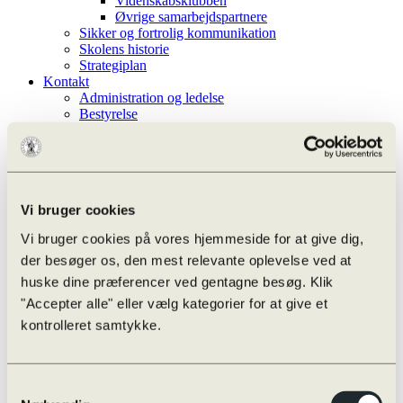
Videnskabsklubben
Øvrige samarbejdspartnere
Sikker og fortrolig kommunikation
Skolens historie
Strategiplan
Kontakt
Administration og ledelse
Bestyrelse
Gæster
Knuds på SoMe
Ledelse
Lærere
Nyhedsbrev
Vi bruger cookies
Studievejledere
Teknisk-administrative
Vi bruger cookies på vores hjemmeside for at give dig,
Whistleblowerordning
der besøger os, den mest relevante oplevelse ved at
Aktiviteter
huske dine præferencer ved gentagne besøg. Klik
Efter skoletid
"Accepter alle" eller vælg kategorier for at give et
Infoskærm liste
Kalender
kontrolleret samtykke.
Ferieplan
Odense Højskoleforening
Aarhus Universitet – OFN
Samtykkevalg
Undervisningen