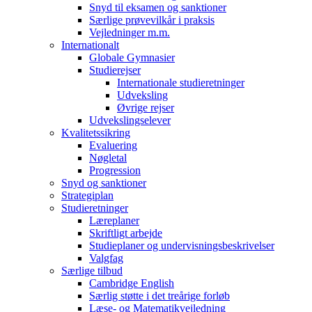
Snyd til eksamen og sanktioner
Særlige prøvevilkår i praksis
Vejledninger m.m.
Internationalt
Globale Gymnasier
Studierejser
Internationale studieretninger
Udveksling
Øvrige rejser
Udvekslingselever
Kvalitetssikring
Evaluering
Nøgletal
Progression
Snyd og sanktioner
Strategiplan
Studieretninger
Læreplaner
Skriftligt arbejde
Studieplaner og undervisningsbeskrivelser
Valgfag
Særlige tilbud
Cambridge English
Særlig støtte i det treårige forløb
Læse- og Matematikvejledning