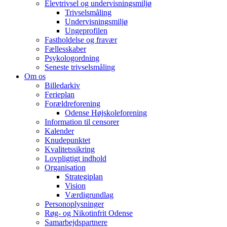
Elevtrivsel og undervisningsmiljø
Trivselsmåling
Undervisningsmiljø
Ungeprofilen
Fastholdelse og fravær
Fællesskaber
Psykologordning
Seneste trivselsmåling
Om os
Billedarkiv
Ferieplan
Forældreforening
Odense Højskoleforening
Information til censorer
Kalender
Knudepunktet
Kvalitetssikring
Lovpligtigt indhold
Organisation
Strategiplan
Vision
Værdigrundlag
Personoplysninger
Røg- og Nikotinfrit Odense
Samarbejdspartnere