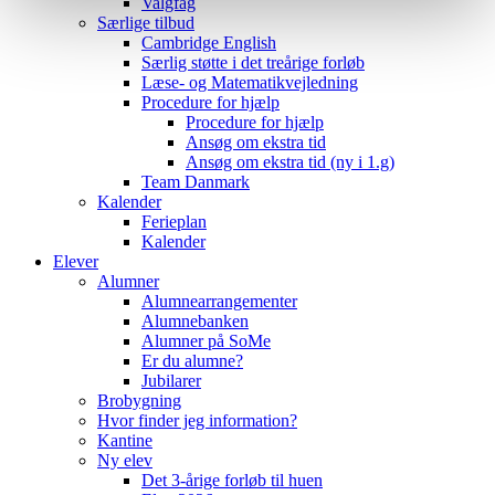
Valgfag
Særlige tilbud
Cambridge English
Særlig støtte i det treårige forløb
Læse- og Matematikvejledning
Procedure for hjælp
Procedure for hjælp
Ansøg om ekstra tid
Ansøg om ekstra tid (ny i 1.g)
Team Danmark
Kalender
Ferieplan
Kalender
Elever
Alumner
Alumnearrangementer
Alumnebanken
Alumner på SoMe
Er du alumne?
Jubilarer
Brobygning
Hvor finder jeg information?
Kantine
Ny elev
Det 3-årige forløb til huen