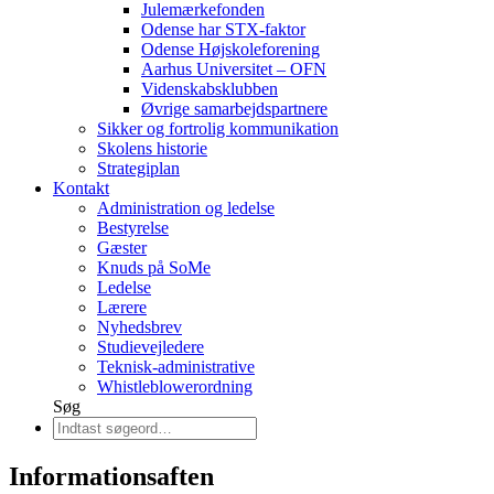
Julemærkefonden
Odense har STX-faktor
Odense Højskoleforening
Aarhus Universitet – OFN
Videnskabsklubben
Øvrige samarbejdspartnere
Sikker og fortrolig kommunikation
Skolens historie
Strategiplan
Kontakt
Administration og ledelse
Bestyrelse
Gæster
Knuds på SoMe
Ledelse
Lærere
Nyhedsbrev
Studievejledere
Teknisk-administrative
Whistleblowerordning
Søg
Informationsaften