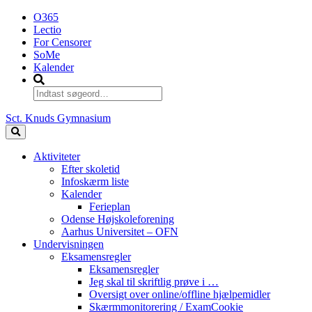
O365
Lectio
For Censorer
SoMe
Kalender
Sct. Knuds Gymnasium
Aktiviteter
Efter skoletid
Infoskærm liste
Kalender
Ferieplan
Odense Højskoleforening
Aarhus Universitet – OFN
Undervisningen
Eksamensregler
Eksamensregler
Jeg skal til skriftlig prøve i …
Oversigt over online/offline hjælpemidler
Skærmmonitorering / ExamCookie