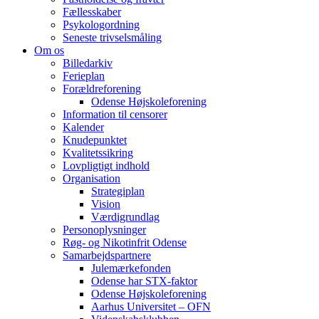
Fællesskaber
Psykologordning
Seneste trivselsmåling
Om os
Billedarkiv
Ferieplan
Forældreforening
Odense Højskoleforening
Information til censorer
Kalender
Knudepunktet
Kvalitetssikring
Lovpligtigt indhold
Organisation
Strategiplan
Vision
Værdigrundlag
Personoplysninger
Røg- og Nikotinfrit Odense
Samarbejdspartnere
Julemærkefonden
Odense har STX-faktor
Odense Højskoleforening
Aarhus Universitet – OFN