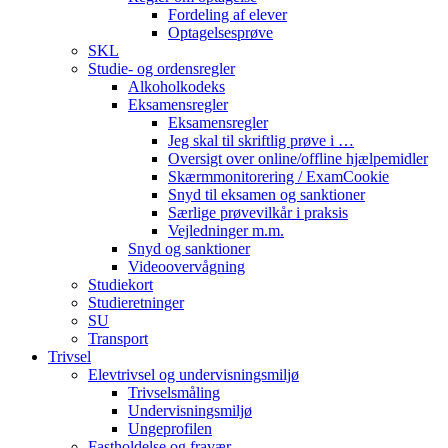
Fordeling af elever
Optagelsesprøve
SKL
Studie- og ordensregler
Alkoholkodeks
Eksamensregler
Eksamensregler
Jeg skal til skriftlig prøve i …
Oversigt over online/offline hjælpemidler
Skærmmonitorering / ExamCookie
Snyd til eksamen og sanktioner
Særlige prøvevilkår i praksis
Vejledninger m.m.
Snyd og sanktioner
Videoovervågning
Studiekort
Studieretninger
SU
Transport
Trivsel
Elevtrivsel og undervisningsmiljø
Trivselsmåling
Undervisningsmiljø
Ungeprofilen
Fastholdelse og fravær