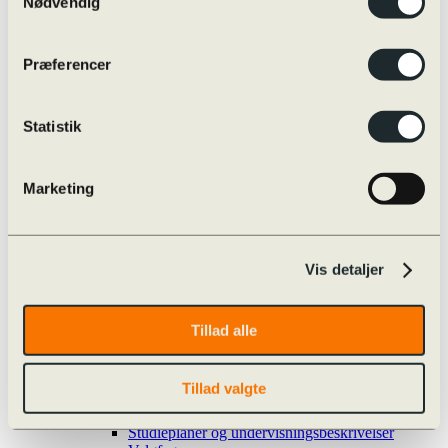
Eksamensregler
Nødvendig
Eksamensregler
Jeg skal til skriftlig prøve i …
Oversigt over online/offline hjælpemidler
Præferencer
Skærmmonitorering / ExamCookie
Snyd til eksamen og sanktioner
Særlige prøvevilkår i praksis
Statistik
Vejledninger m.m.
Internationalt
Globale Gymnasier
Studierejser
Marketing
Internationale studieretninger
Udveksling
Øvrige rejser
Udvekslingselever
Vis detaljer
Kvalitetssikring
Evaluering
Nøgletal
Progression
Tillad alle
Snyd og sanktioner
Strategiplan
Studieretninger
Tillad valgte
Læreplaner
Skriftligt arbejde
Studieplaner og undervisningsbeskrivelser