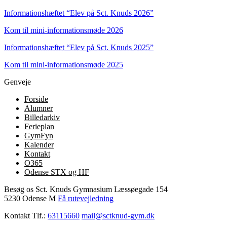
Informationshæftet “Elev på Sct. Knuds 2026”
Kom til mini-informationsmøde 2026
Informationshæftet “Elev på Sct. Knuds 2025”
Kom til mini-informationsmøde 2025
Genveje
Forside
Alumner
Billedarkiv
Ferieplan
GymFyn
Kalender
Kontakt
O365
Odense STX og HF
Besøg os
Sct. Knuds Gymnasium
Læssøegade 154
5230 Odense M
Få rutevejledning
Kontakt
Tlf.:
63115660
mail@sctknud-gym.dk