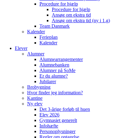
Procedure for hjælp
Procedure for hjælp
Ansøg om ekstra tid
Ansøg om ekstra tid (ny i 1.g)
Team Danmark
Kalender
Ferieplan
Kalender
Elever
Alumner
Alumnearrangementer
Alumnebanken
Alumner på SoMe
Er du alumne?
Jubilarer
Brobygning
Hvor finder jeg information?
Kantine
Ny elev
Det 3-årige forløb til huen
Elev 2026
Gymnasiet generelt
Infohæfte
Personoplysninger
Regler om optagelse