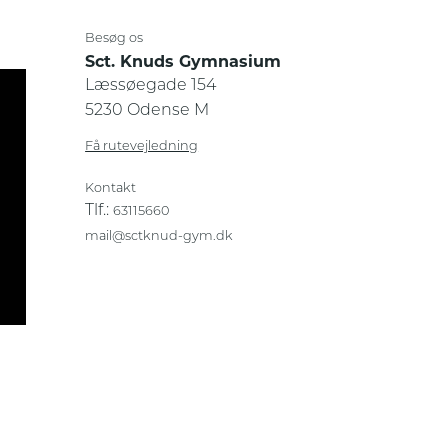
Besøg os
Sct. Knuds Gymnasium
Læssøegade 154
5230 Odense M
Få rutevejledning
Kontakt
Tlf.:
63115660
mail@sctknud-gym.dk
Privatlivs- og cookiepolitik
Sikker og fortrolig kommunikation